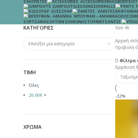
ΣΑΛΟΠΈΤΕΣ
BAGS
BODYSUIT
ACCESSORIES
LEGGINGS
OVERALLS
JUMPSUITS
ΚΑΦΤΆΝΙΑ
ΑΞΕΣΟΥΆΡ
ΖΑΚΈΤΕΣ
ΟΛΌΣΩΜΕ
ΜΠΟΥΦΆΝ – ΑΜΆΝΙΚΑ
ΣΟΡΤΣΆΚΙΑ
ΣΟΥΤΙΈΝ ΣΙΛΙΚΌΝΗΣ
ΤΟΥΝΊΚ
ΤΣΆΝΤΕΣ
ΚΑΤΗΓΟΡΊΕΣ
Size 46
Αρχική σε
Προβολή ό
Φίλτρα 
Εμφάνιση
ΤΙΜΉ
Όλες
20.00
€
+
-32%
ΧΡΏΜΑ