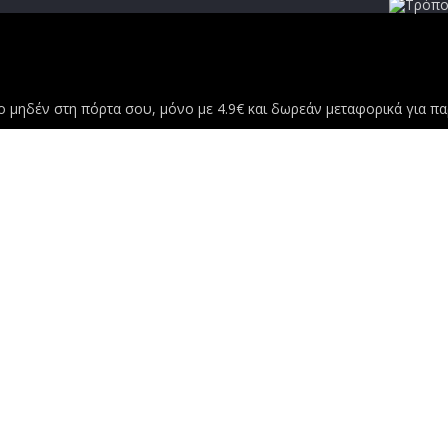
μηδέν στη πόρτα σου, μόνο με 4.9€ και δωρεάν μεταφορικά για παρ
ε.