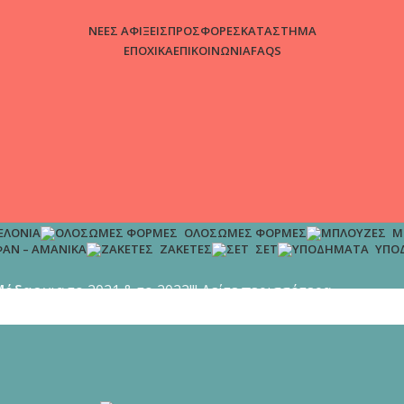
ΝΕΕΣ ΑΦΙΞΕΙΣ
ΠΡΟΣΦΟΡΕΣ
ΚΑΤΑΣΤΗΜΑ
ΕΠΟΧΙΚΑ
ΕΠΙΚΟΙΝΩΝΙΑ
FAQS
ΕΛΌΝΙΑ
ΟΛΌΣΩΜΕΣ ΦΌΡΜΕΣ
Μ
ΆΝ – ΑΜΆΝΙΚΑ
ΖΑΚΈΤΕΣ
ΣΕΤ
ΥΠΟ
Μόδας
για το 2021 & το 2022!!! Δείτε περισσότερα...