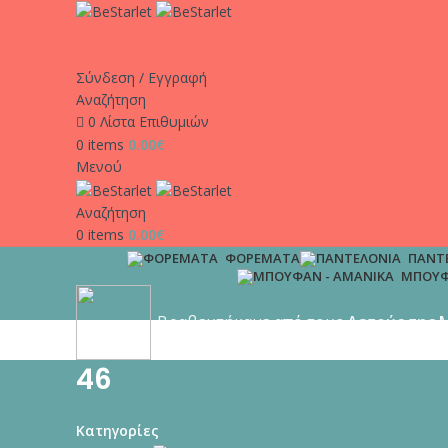
Σύνδεση / Εγγραφή
Αναζήτηση
0
Λίστα Επιθυμιών
0
items
0.00
€
Μενού
Αναζήτηση
0
items
0.00
€
ΦΟΡΈΜΑΤΑ
ΠΑΝΤ
ΜΠΟΥΦ
Βραβευτήκαμε από τους
Αετούς της 
46
Κατηγορίες