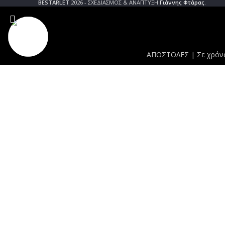
BESTARLET
2026 - ΣΧΕΔΙΑΣΜΟΣ & ΑΝΑΠΤΥΞΗ
Γιάννης Φτάρας
.
ΑΠΟΣΤΟΛΕΣ | Σε χρόνο 
Search
Ξεκινήστε να πληκτρολογείτε για να δείτε τα προϊόντα που αναζητάτ