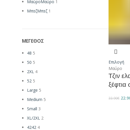
Μαύρο
Μαύρο
1
Μπεζ
Μπεζ
1
ΜΈΓΕΘΟΣ
48
5
Επιλογή
50
5
Μαύρο
2XL
4
Τζιν ελ
52
5
ξέφτια
Large
5
22.9
33.90
€
Medium
5
Small
3
XL/2XL
2
42
42
4