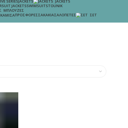
IVE SERIES
JACKETS
JACKETS
R
SUIT JACKETS
SWIMSUITS
TOUNIK
ΜΠΛΟΎΖΕΣ
ΠΡΟΣΦΟΡΈΣ
ΣΑΚΆΚΙΑ
ΣΑΛΟΠΈΤΕΣ
ΣΕΤ
ΚΆΜΙΣΑ