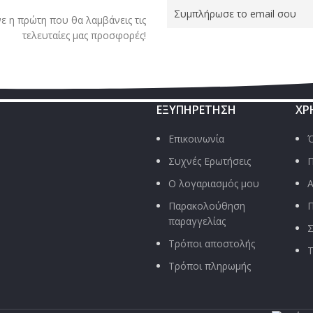
νε η πρώτη που θα λαμβάνεις τις
τελευταίες μας προσφορές!
ΕΞΥΠΗΡΈΤΗΣΗ
ΧΡ
Επικοινωνία
Ό
Συχνές Ερωτήσεις
Π
Ο λογαριασμός μου
Α
Παρακολούθηση
Π
παραγγελίας
Σ
Τρόποι αποστολής
Τ
Τρόποι πληρωμής