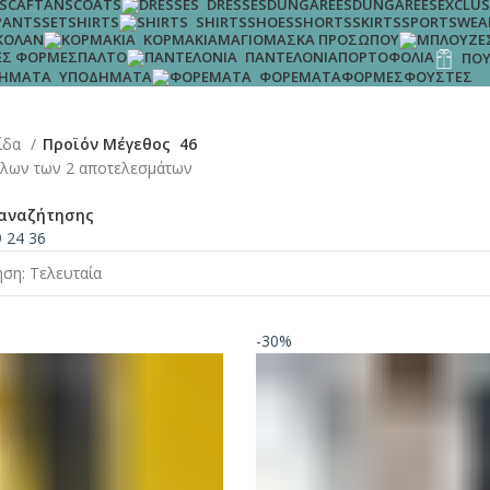
S
CAFTANS
COATS
DUNGAREES
DUNGAREES
EXCLUS
DRESSES
SET
SHIRTS
SHOES
SHORTS
SKIRTS
SPORTSWEA
PANTS
SHIRTS
ΚΟΛΆΝ
ΜΑΓΙΌ
ΜΆΣΚΑ ΠΡΟΣΏΠΟΥ
ΚΟΡΜΆΚΙΑ
Σ ΦΌΡΜΕΣ
ΠΑΛΤΌ
ΠΟΡΤΟΦΌΛΙΑ
ΠΑΝΤΕΛΌΝΙΑ
ΠΟΥ
ΦΌΡΜΕΣ
ΦΟΎΣΤΕΣ
ΥΠΟΔΉΜΑΤΑ
ΦΟΡΈΜΑΤΑ
λίδα
Προϊόν Μέγεθος
46
λων των 2 αποτελεσμάτων
αναζήτησης
9
24
36
-30%