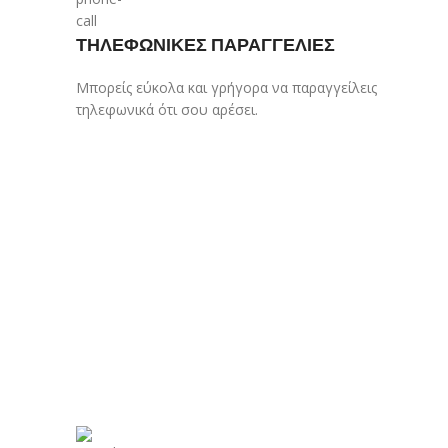
XL
XL
2
ΤΗΛΕΦΩΝΙΚΕΣ ΠΑΡΑΓΓΕΛΙΕΣ
XL/XXL
10
XXL
XXL
7
Μπορείς εύκολα και γρήγορα να παραγγείλεις
τηλεφωνικά ότι σου αρέσει.
3XL
3XL
5
4XL
4XL
1
4XL
4XL
1