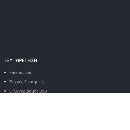
ΕΞΥΠΗΡΈΤΗΣΗ
Επικοινωνία
Συχνές Ερωτήσεις
Ο λογαριασμός μου
Παρακολούθηση παραγγελίας
Τρόποι αποστολής
Τρόποι πληρωμής