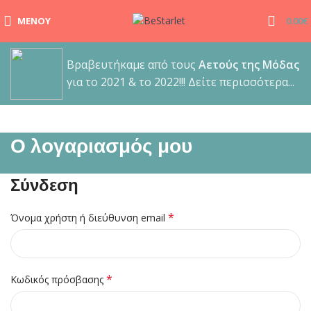
ΑΠΟΣΤΟΛΕΣ | Σε χρόνο μηδέν στη πόρτα σου, μόνο με 4.9€
ΜΕΝΟΎ
0.00
€
και δωρεάν μεταφορικά για παραγγελίες άνω των 65€!!
Βραβευτήκαμε από τους
Αετούς της Μόδας
για το 2021 & το 2022!!! Δείτε περισσότερα...
Ο λογαριασμός μου
Σύνδεση
*
Όνομα χρήστη ή διεύθυνση email
*
Κωδικός πρόσβασης