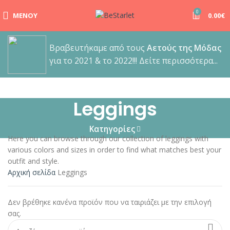
ΑΠΟΣΤΟΛΕΣ | Σε χρόνο μηδέν στη πόρτα σου, μόνο με 4.9€
0
ΜΕΝΟΎ
0.00
€
και δωρεάν μεταφορικά για παραγγελίες άνω των 65€!!
Βραβευτήκαμε από τους
Αετούς της Μόδας
για το 2021 & το 2022!!! Δείτε περισσότερα...
Leggings
Κατηγορίες
Here you can browse through our collection of leggings with
various colors and sizes in order to find what matches best your
outfit and style.
Αρχική σελίδα
Leggings
Δεν βρέθηκε κανένα προϊόν που να ταιριάζει με την επιλογή
σας.