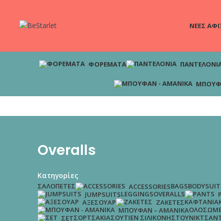
ΝΕΕΣ ΑΦΙ
ΦΟΡΈΜΑΤΑ
ΠΑΝΤΕΛΌΝΙ
ΜΠΟΥΦ
Overalls
Κατηγορίες
ΣΑΛΟΠΈΤΕΣ
BAGS
BODYSUIT
ACCESSORIES
LEGGINGS
OVERALLS
JUMPSUITS
ΚΑΦΤΆΝΙΑ
ΑΞΕΣΟΥΆΡ
ΖΑΚΈΤΕΣ
ΟΛΌΣΩΜΕ
ΜΠΟΥΦΆΝ – ΑΜΆΝΙΚΑ
ΣΟΡΤΣΆΚΙΑ
ΣΟΥΤΙΈΝ ΣΙΛΙΚΌΝΗΣ
ΤΟΥΝΊΚ
ΤΣΆΝ
ΣΕΤ