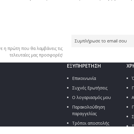
νε η πρώτη που θα λαμβάνεις τις
τελευταίες μας προσφορές!
ΕΞΥΠΗΡΈΤΗΣΗ
ΧΡ
Επικοινωνία
Ό
Συχνές Ερωτήσεις
Π
Ο λογαριασμός μου
Α
Παρακολούθηση
Π
παραγγελίας
Σ
Τρόποι αποστολής
Τ
Τρόποι πληρωμής