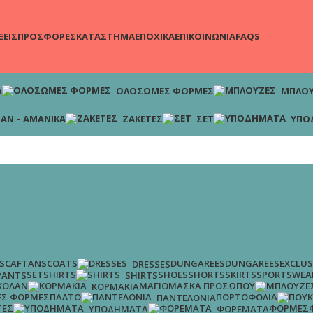
ΞΕΙΣ
ΠΡΟΣΦΟΡΕΣ
ΚΑΤΑΣΤΗΜΑ
ΕΠΟΧΙΚΑ
ΕΠΙΚΟΙΝΩΝΙΑ
FAQS
Α
ΟΛΌΣΩΜΕΣ ΦΌΡΜΕΣ
ΜΠΛΟΎ
ΆΝ – ΑΜΆΝΙΚΑ
ΖΑΚΈΤΕΣ
ΣΕΤ
ΥΠΟ
S
CAFTANS
COATS
DUNGAREES
DUNGAREES
EXCLUS
DRESSES
SET
SHIRTS
SHOES
SHORTS
SKIRTS
SPORTSWEA
PANTS
SHIRTS
ΚΟΛΆΝ
ΜΑΓΙΌ
ΜΆΣΚΑ ΠΡΟΣΏΠΟΥ
ΚΟΡΜΆΚΙΑ
Σ ΦΌΡΜΕΣ
ΠΑΛΤΌ
ΠΟΡΤΟΦΌΛΙΑ
ΠΑΝΤΕΛΌΝΙΑ
ΤΕΣ
ΦΌΡΜΕΣ
ΥΠΟΔΉΜΑΤΑ
ΦΟΡΈΜΑΤΑ