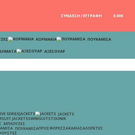
ΣΎΝΔΕΣΗ / ΕΓΓΡΑΦΉ
0.00
€
ΖΕΣ
ΚΟΡΜΆΚΙΑ
ΠΟΥΚΆΜΙΣΑ
ΔΉΜΑΤΑ
ΑΞΕΣΟΥΆΡ
IVE SERIES
JACKETS
JACKETS
R
SUIT JACKETS
SWIMSUITS
TOUNIK
ΜΠΛΟΎΖΕΣ
ΠΡΟΣΦΟΡΈΣ
ΣΑΚΆΚΙΑ
ΣΑΛΟΠΈΤΕΣ
ΠΟΥΚΆΜΙΣΑ
ΦΟΎΣΤΕΣ