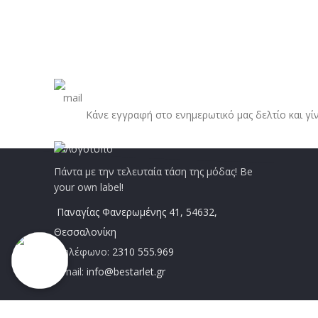
Κάνε εγγραφή στο ενημερωτικό μας δελτίο και γί
Πάντα με την τελευταία τάση της μόδας! Be
your own label!
Παναγίας Φανερωμένης 41, 54632,
Θεσσαλονίκη
Τηλέφωνο:
2310 555.969
Email:
info@bestarlet.gr