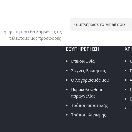
νε η πρώτη που θα λαμβάνεις τις
τελευταίες μας προσφορές!
ΕΞΥΠΗΡΈΤΗΣΗ
ΧΡ
Επικοινωνία
Ό
Συχνές Ερωτήσεις
Π
Ο λογαριασμός μου
Α
Παρακολούθηση
Π
παραγγελίας
Σ
Τρόποι αποστολής
Τ
Τρόποι πληρωμής