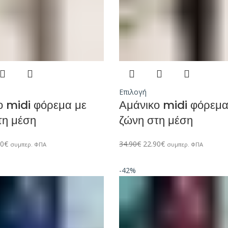
Επιλογή
ο midi φόρεμα με
Αμάνικο midi φόρεμα
τη μέση
ζώνη στη μέση
90
€
34.90
€
22.90
€
συμπερ. ΦΠΑ
συμπερ. ΦΠΑ
-42%