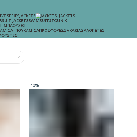
IVE SERIES
JACKETS
JACKETS
R
SUIT JACKETS
SWIMSUITS
TOUNIK
ΜΠΛΟΎΖΕΣ
ΠΡΟΣΦΟΡΈΣ
ΣΑΚΆΚΙΑ
ΣΑΛΟΠΈΤΕΣ
ΠΟΥΚΆΜΙΣΑ
ΦΟΎΣΤΕΣ
-40%