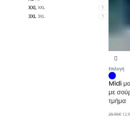
XXL
XXL
1
3XL
3XL
1
Επιλογή
Midi μ
με σού
τμήμα
25.90
€
12.