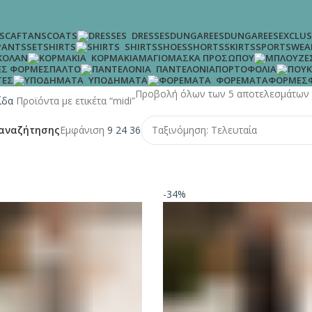
S
CAFTANS
COATS
DUNGAREES
DUNGAREES
EXCLUS
DRESSES
SET
SHIRTS
SHOES
SHORTS
SKIRTS
SPORTSWEA
PANTS
SHIRTS
ΚΟΛΆΝ
ΜΑΓΙΌ
ΜΆΣΚΑ ΠΡΟΣΏΠΟΥ
ΚΟΡΜΆΚΙΑ
Σ ΦΌΡΜΕΣ
ΠΑΛΤΌ
ΠΟΡΤΟΦΌΛΙΑ
ΠΑΝΤΕΛΌΝΙΑ
ΤΕΣ
ΦΌΡΜΕΣ
ΥΠΟΔΉΜΑΤΑ
ΦΟΡΈΜΑΤΑ
Προβολή όλων των 5 αποτελεσμάτων
λίδα
Προϊόντα με ετικέτα “midi”
αναζήτησης
Εμφάνιση
9
24
36
-34%