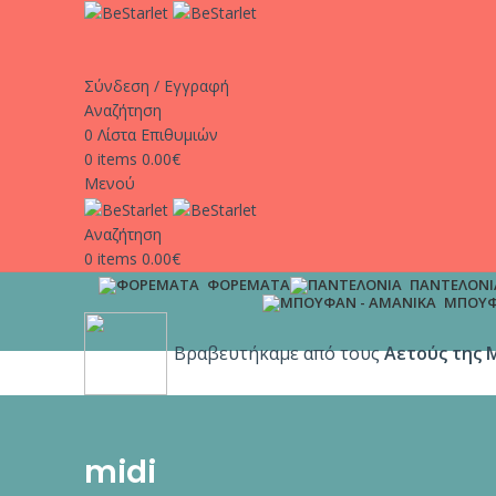
Σύνδεση / Εγγραφή
Αναζήτηση
0
Λίστα Επιθυμιών
0
items
0.00
€
Μενού
Αναζήτηση
0
items
0.00
€
ΦΟΡΈΜΑΤΑ
ΠΑΝΤΕΛΌΝΙ
ΜΠΟΥΦ
Βραβευτήκαμε από τους
Αετούς της 
midi