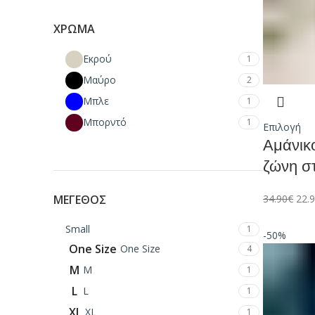
ΧΡΏΜΑ
Εκρού
1
Μαύρο
2
Μπλε
1
Μπορντό
1
Επιλογή
Αμάνικ
ζώνη σ
ΜΈΓΕΘΟΣ
34.90
€
22.
Small
1
-50%
One Size
One Size
4
M
M
1
L
L
1
XL
XL
1