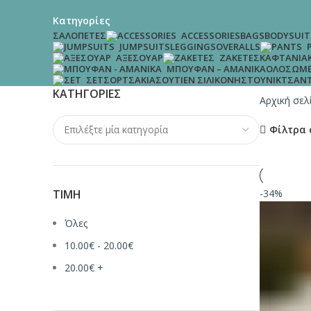
Κατηγορίες
ΣΑΛΟΠΈΤΕΣ
BAGS
BODYSUIT
ACCESSORIES
LEGGINGS
OVERALLS
JUMPSUITS
ΚΑΦΤΆΝΙΑ
ΑΞΕΣΟΥΆΡ
ΖΑΚΈΤΕΣ
ΟΛΌΣΩΜΕ
ΜΠΟΥΦΆΝ – ΑΜΆΝΙΚΑ
ΣΟΡΤΣΆΚΙΑ
ΣΟΥΤΙΈΝ ΣΙΛΙΚΌΝΗΣ
ΤΟΥΝΊΚ
ΤΣΆΝ
ΣΕΤ
ΚΑΤΗΓΟΡΊΕΣ
Αρχική σε
Φίλτρα 
ΤΙΜΉ
-34%
Όλες
10.00
€
-
20.00
€
20.00
€
+