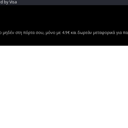
μηδέν στη πόρτα σου, μόνο με 4.9€ και δωρεάν μεταφορικά για παρ