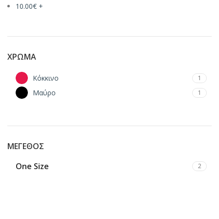
10.00
€
+
ΧΡΏΜΑ
Κόκκινο
1
Μαύρο
1
ΜΈΓΕΘΟΣ
One Size
2