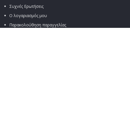
Συχνές Ερωτήσεις
Ο λογαριασμός μου
Παρακολούθηση παραγγελίας
Τρόποι αποστολής
Τρόποι πληρωμής
ΧΡΉΣΙΜΑ
Όροι & Προϋποθέσεις
Πολιτική Απορρήτου
Αποποίηση Ευθύνης
Πολιτική Επιστροφών
Σχετικά με μας
Τεχνική υποστήριξη
ΚΟΙΝΩΝΙΚΑ