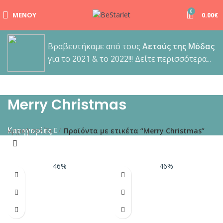
0
ΜΕΝΟΎ
0.00
€
Βραβευτήκαμε από τους
Αετούς της Μόδας
για το 2021 & το 2022!!! Δείτε περισσότερα...
Merry Christmas
Κατηγορίες
Αρχική σελίδα
Προϊόντα με ετικέτα “Merry Christmas”
-46%
-46%