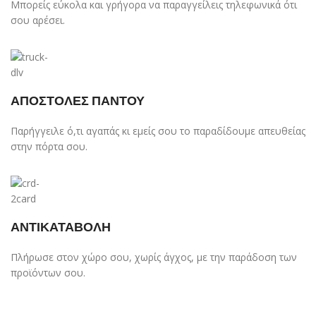
Μπορείς εύκολα και γρήγορα να παραγγείλεις τηλεφωνικά ότι
Μπορντό
7
σου αρέσει.
Μωβ
3
πετρόλ
7
Πορτοκαλί
1
Πράσινο
ΑΠΟΣΤΟΛΕΣ ΠΑΝΤΟΥ
26
Ροζ απαλό
1
Παρήγγειλε ό,τι αγαπάς κι εμείς σου το παραδίδουμε απευθείας
Σκούρο γκρί
1
στην πόρτα σου.
Σκούρο μπλε
2
Σκούρο χρυσό
1
Σομόν
2
Ταμπά
1
ΑΝΤΙΚΑΤΑΒΟΛΗ
Τσιχλόφουσκα
1
Φουξ
Πλήρωσε στον χώρο σου, χωρίς άγχος, με την παράδοση των
16
προϊόντων σου.
χακί
1
Χρυσό
2