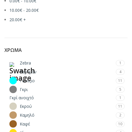
0.00
€
-
10.00
€
10.00
€
-
20.00
€
20.00
€
+
ΧΡΏΜΑ
Zebra
1
Βεραμάν
4
Γαλάζιο
11
Γκρι
5
Γκρί ανοιχτό
1
Εκρού
11
Καμηλό
2
Καφέ
10