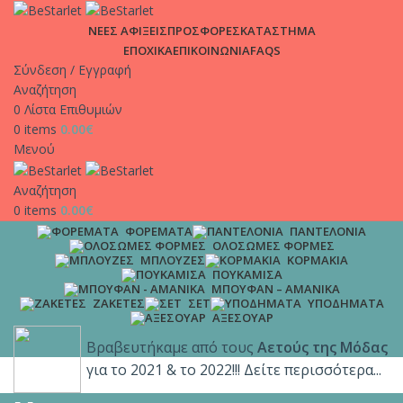
ΑΠΟΣΤΟΛΕΣ | Σε χρόνο μηδέν στη πόρτα σου, μόνο με 4.9€
ΝΕΕΣ ΑΦΙΞΕΙΣ
ΠΡΟΣΦΟΡΕΣ
ΚΑΤΑΣΤΗΜΑ
και δωρεάν μεταφορικά για παραγγελίες άνω των 65€!!
ΕΠΟΧΙΚΑ
ΕΠΙΚΟΙΝΩΝΙΑ
FAQS
Σύνδεση / Εγγραφή
Αναζήτηση
0
Λίστα Επιθυμιών
0
items
0.00
€
Μενού
Αναζήτηση
0
items
0.00
€
ΦΟΡΈΜΑΤΑ
ΠΑΝΤΕΛΌΝΙΑ
ΟΛΌΣΩΜΕΣ ΦΌΡΜΕΣ
ΜΠΛΟΎΖΕΣ
ΚΟΡΜΆΚΙΑ
ΠΟΥΚΆΜΙΣΑ
ΜΠΟΥΦΆΝ – ΑΜΆΝΙΚΑ
ΖΑΚΈΤΕΣ
ΣΕΤ
ΥΠΟΔΉΜΑΤΑ
ΑΞΕΣΟΥΆΡ
Βραβευτήκαμε από τους
Αετούς της Μόδας
για το 2021 & το 2022!!! Δείτε περισσότερα...