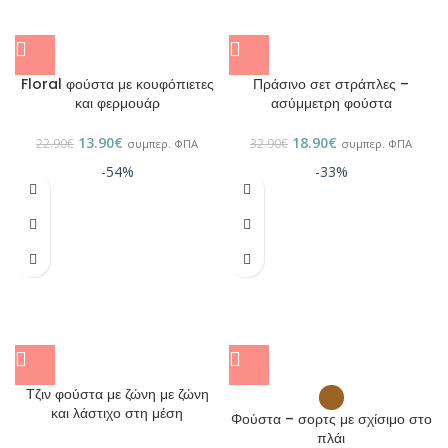
Floral φούστα με κουφόπιετες
Πράσινο σετ στράπλες –
και φερμουάρ
ασύμμετρη φούστα
13.90
€
18.90
€
22.90
€
32.90
€
συμπερ. ΦΠΑ
συμπερ. ΦΠΑ
-54%
-33%
Τζιν φούστα με ζώνη με ζώνη
και λάστιχο στη μέση
Φούστα – σορτς με σχίσιμο στο
πλάι