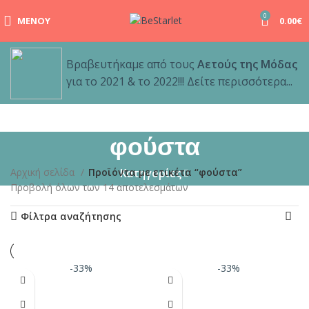
0
ΜΕΝΟΎ
0.00
€
Βραβευτήκαμε από τους
Αετούς της Μόδας
για το 2021 & το 2022!!! Δείτε περισσότερα...
φούστα
Αρχική σελίδα
Προϊόντα με ετικέτα “φούστα”
Κατηγορίες
Προβολή όλων των 14 αποτελεσμάτων
Φίλτρα αναζήτησης
-33%
-33%