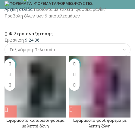
ΦΌΡΜΕΣ
ΦΟΎΣΤΕΣ
ΦΟΡΈΜΑΤΑ
Αρχική σελίδα
Προϊόντα με ετικέτα “φούσκα μανίκι”
Προβολή όλων των 9 αποτελεσμάτων
Φίλτρα αναζήτησης
Εμφάνιση
9
24
36
-32%
-32%
Εφαρμοστό κυπαρισσί φόρεμα
Εφαρμοστό φουξ φόρεμα με
με λεπτή ζώνη
λεπτή ζώνη