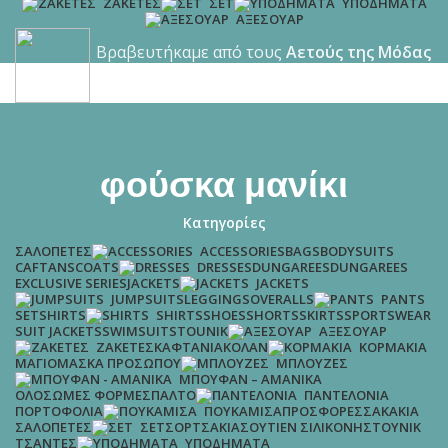
ΖΑΚΈΤΕΣ
ΣΕΤ
ΥΠΟΔΉΜΑΤΑ
ΑΞΕΣΟΥΆΡ
Βραβευτήκαμε από τους
Αετούς της Μόδας
για το 2021 & το 2022!!! Δείτε περισσότερα...
φούσκα μανίκι
Κατηγορίες
ΣΑΛΟΠΈΤΕΣ
BAGS
BODYSUITS
ACCESSORIES
CAFTANS
COATS
DUNGAREES
DUNGAREES
DRESSES
EXCLUSIVE SERIES
JACKETS
JACKETS
LEGGINGS
OVERALLS
JUMPSUITS
PANTS
SET
SHIRTS
SHOES
SHORTS
SKIRTS
SPORTSWEAR
SHIRTS
SUIT JACKETS
SWIMSUITS
TOUNIK
ΑΞΕΣΟΥΆΡ
ΚΑΦΤΆΝΙΑ
ΚΟΛΆΝ
ΖΑΚΈΤΕΣ
ΚΟΡΜΆΚΙΑ
ΜΑΓΙΌ
ΜΆΣΚΑ ΠΡΟΣΏΠΟΥ
ΜΠΛΟΎΖΕΣ
ΜΠΟΥΦΆΝ – ΑΜΆΝΙΚΑ
ΟΛΌΣΩΜΕΣ ΦΌΡΜΕΣ
ΠΑΛΤΌ
ΠΑΝΤΕΛΌΝΙΑ
ΠΟΡΤΟΦΌΛΙΑ
ΠΡΟΣΦΟΡΈΣ
ΣΑΚΆΚΙΑ
ΠΟΥΚΆΜΙΣΑ
ΣΑΛΟΠΈΤΕΣ
ΣΟΡΤΣΆΚΙΑ
ΣΟΥΤΙΈΝ ΣΙΛΙΚΌΝΗΣ
ΤΟΥΝΊΚ
ΣΕΤ
ΤΣΆΝΤΕΣ
ΥΠΟΔΉΜΑΤΑ