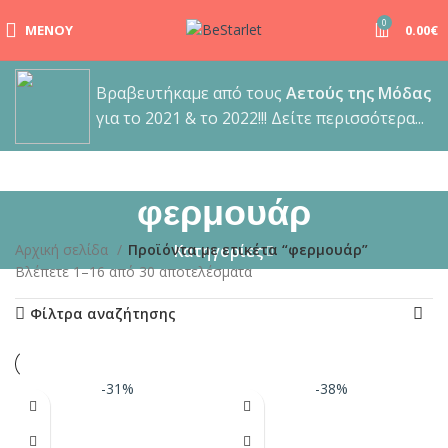
0
ΜΕΝΟΎ
0.00
€
Βραβευτήκαμε από τους
Αετούς της Μόδας
για το 2021 & το 2022!!! Δείτε περισσότερα...
φερμουάρ
Αρχική σελίδα
Προϊόντα με ετικέτα “φερμουάρ”
Κατηγορίες
Βλέπετε 1–16 από 30 αποτελέσματα
Φίλτρα αναζήτησης
-31%
-38%