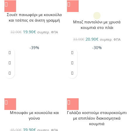
Σουέτ πανωφόρι με κουκούλα
και τσέπες σε άνετη γραμμή
Μπεζ παντελόνι με χρυσά
κουμπιά στο πλάι
19.90
€
32.90
€
συμπερ. ΦΠΑ
20.90
€
33.90
€
συμπερ. ΦΠΑ
-39%
-30%
Μπουφάν με κουκούλα και
Γαλάζιο κοστούμι σταυροκούμπι
γούνα
με επιπλέον διακοσμητικά
κουμπιά
39.90
€
65.90
€
συμπερ. ΦΠΑ