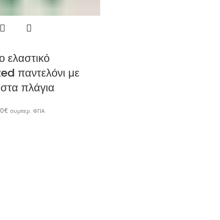
ο ελαστικό
zed παντελόνι με
 στα πλάγια
90
€
συμπερ. ΦΠΑ