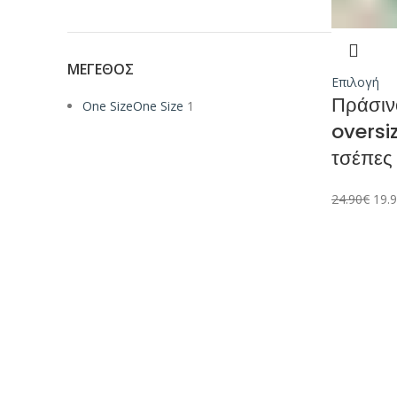
ΜΈΓΕΘΟΣ
Επιλογή
Πράσιν
One Size
One Size
1
oversi
τσέπες
24.90
€
19.