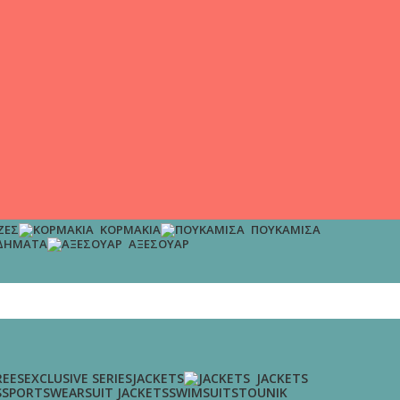
ΖΕΣ
ΚΟΡΜΆΚΙΑ
ΠΟΥΚΆΜΙΣΑ
ΔΉΜΑΤΑ
ΑΞΕΣΟΥΆΡ
EES
EXCLUSIVE SERIES
JACKETS
JACKETS
S
SPORTSWEAR
SUIT JACKETS
SWIMSUITS
TOUNIK