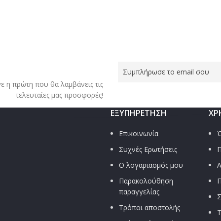
νε η πρώτη που θα λαμβάνεις τις
τελευταίες μας προσφορές!
ΕΞΥΠΗΡΈΤΗΣΗ
ΧΡ
Επικοινωνία
Ό
Συχνές Ερωτήσεις
Π
Ο λογαριασμός μου
Α
Παρακολούθηση
Π
παραγγελίας
Σ
Τρόποι αποστολής
Τ