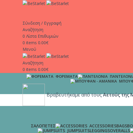
Σύνδεση / Εγγραφή
Αναζήτηση
0
Λίστα Επιθυμιών
0
items
0.00
€
Μενού
Αναζήτηση
0
items
0.00
€
ΦΟΡΈΜΑΤΑ
ΠΑΝΤΕΛΌΝΙ
ΜΠΟΥΦ
Βραβευτήκαμε από τους
Αετούς της 
ΣΑΛΟΠΈΤΕΣ
ACCESSORIES
BAGS
BO
JUMPSUITS
LEGGINGS
OVERALLS