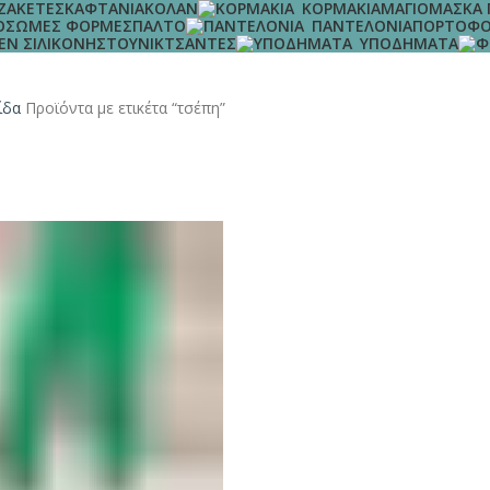
ΖΑΚΈΤΕΣ
ΚΑΦΤΆΝΙΑ
ΚΟΛΆΝ
ΚΟΡΜΆΚΙΑ
ΜΑΓΙΌ
ΜΆΣΚΑ
ΌΣΩΜΕΣ ΦΌΡΜΕΣ
ΠΑΛΤΌ
ΠΑΝΤΕΛΌΝΙΑ
ΠΟΡΤΟΦΌ
ΈΝ ΣΙΛΙΚΌΝΗΣ
ΤΟΥΝΊΚ
ΤΣΆΝΤΕΣ
ΥΠΟΔΉΜΑΤΑ
λίδα
Προϊόντα με ετικέτα “τσέπη”