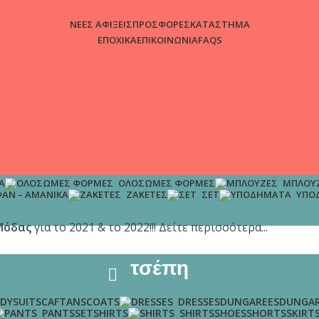
ΝΕΕΣ ΑΦΙΞΕΙΣ
ΠΡΟΣΦΟΡΕΣ
ΚΑΤΑΣΤΗΜΑ
ΕΠΟΧΙΚΑ
ΕΠΙΚΟΙΝΩΝΙΑ
FAQS
Α
ΟΛΌΣΩΜΕΣ ΦΌΡΜΕΣ
ΜΠΛΟΎ
ΆΝ – ΑΜΆΝΙΚΑ
ΖΑΚΈΤΕΣ
ΣΕΤ
ΥΠΟ
Μόδας
για το 2021 & το 2022!!! Δείτε περισσότερα...
τσέπη
DYSUITS
CAFTANS
COATS
DRESSES
DUNGAREES
DUNGAR
PANTS
SET
SHIRTS
SHIRTS
SHOES
SHORTS
SKIRT