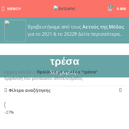
0
ΜΕΝΟΎ
0.00
€
Βραβευτήκαμε από τους
Αετούς της Μόδας
για το 2021 & το 2022!!! Δείτε περισσότερα...
τρέσα
Αρχική σελίδα
Προϊόντα με ετικέτα “τρέσα”
Κατηγορίες
Εμφάνιση του μοναδικού αποτελέσματος
Φίλτρα αναζήτησης
-27%