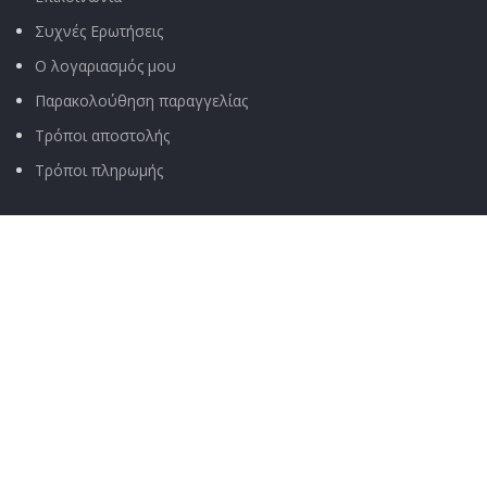
Συχνές Ερωτήσεις
Ο λογαριασμός μου
Παρακολούθηση παραγγελίας
Τρόποι αποστολής
Τρόποι πληρωμής
ΧΡΉΣΙΜΑ
Όροι & Προϋποθέσεις
Πολιτική Απορρήτου
Αποποίηση Ευθύνης
Πολιτική Επιστροφών
Σχετικά με μας
Τεχνική υποστήριξη