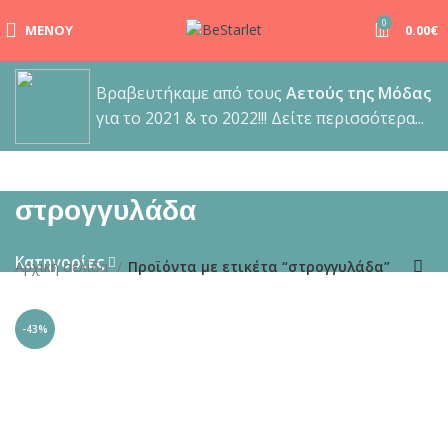
0
ΜΕΝΟΎ
0.00
€
Βραβευτήκαμε από τους
Αετούς της Μόδας
για το 2021 & το 2022!!! Δείτε περισσότερα...
στρογγυλάδα
Κατηγορίες
Αρχική σελίδα
Προϊόντα με ετικέτα “στρογγυλάδα”
-43%