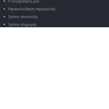
Ο λογαριασμός μου
Παρακολούθηση παραγγελίας
Τρόποι αποστολής
Τρόποι πληρωμής
ΧΡΉΣΙΜΑ
Όροι & Προϋποθέσεις
Πολιτική Απορρήτου
Αποποίηση Ευθύνης
Πολιτική Επιστροφών
Σχετικά με μας
Τεχνική υποστήριξη
ΚΟΙΝΩΝΙΚΑ