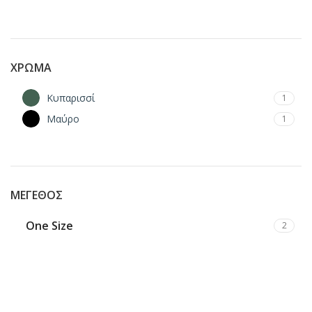
ΧΡΏΜΑ
Κυπαρισσί
1
Μαύρο
1
ΜΈΓΕΘΟΣ
One Size
2