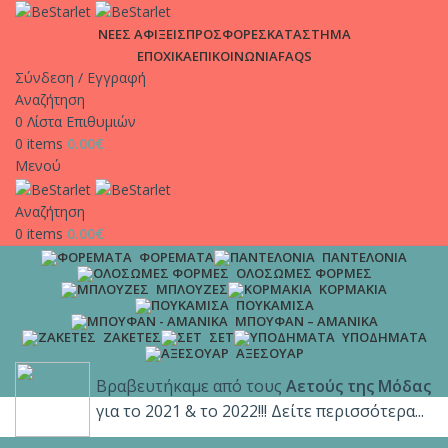
ΑΠΟΣΤΟΛΕΣ | Σε χρόνο μηδέν στη πόρτα σου, μόνο με 4.9€
ΝΕΕΣ ΑΦΙΞΕΙΣ
ΠΡΟΣΦΟΡΕΣ
ΚΑΤΑΣΤΗΜΑ
και δωρεάν μεταφορικά για παραγγελίες άνω των 65€!!
ΕΠΟΧΙΚΑ
ΕΠΙΚΟΙΝΩΝΙΑ
FAQS
Σύνδεση / Εγγραφή
Αναζήτηση
0
Λίστα Επιθυμιών
0
items
0.00
€
Μενού
Αναζήτηση
0
items
0.00
€
ΦΟΡΈΜΑΤΑ
ΠΑΝΤΕΛΌΝΙΑ
ΟΛΌΣΩΜΕΣ ΦΌΡΜΕΣ
ΜΠΛΟΎΖΕΣ
ΚΟΡΜΆΚΙΑ
ΠΟΥΚΆΜΙΣΑ
ΜΠΟΥΦΆΝ – ΑΜΆΝΙΚΑ
ΖΑΚΈΤΕΣ
ΣΕΤ
ΥΠΟΔΉΜΑΤΑ
ΑΞΕΣΟΥΆΡ
Βραβευτήκαμε από τους
Αετούς της Μόδας
για το 2021 & το 2022!!! Δείτε περισσότερα...