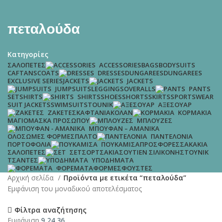
πεταλούδα
Κατηγορίες
ΣΑΛΟΠΈΤΕΣ
BAGS
BODYSUITS
ACCESSORIES
CAFTANS
COATS
DUNGAREES
DUNGAREES
DRESSES
EXCLUSIVE SERIES
JACKETS
JACKETS
LEGGINGS
OVERALLS
JUMPSUITS
PANTS
SET
SHIRTS
SHOES
SHORTS
SKIRTS
SPORTSWEAR
SHIRTS
SUIT JACKETS
SWIMSUITS
TOUNIK
ΑΞΕΣΟΥΆΡ
ΚΑΦΤΆΝΙΑ
ΚΟΛΆΝ
ΖΑΚΈΤΕΣ
ΚΟΡΜΆΚΙΑ
ΜΑΓΙΌ
ΜΆΣΚΑ ΠΡΟΣΏΠΟΥ
ΜΠΛΟΎΖΕΣ
ΜΠΟΥΦΆΝ – ΑΜΆΝΙΚΑ
ΟΛΌΣΩΜΕΣ ΦΌΡΜΕΣ
ΠΑΛΤΌ
ΠΑΝΤΕΛΌΝΙΑ
ΠΟΡΤΟΦΌΛΙΑ
ΠΡΟΣΦΟΡΈΣ
ΣΑΚΆΚΙΑ
ΠΟΥΚΆΜΙΣΑ
ΣΑΛΟΠΈΤΕΣ
ΣΟΡΤΣΆΚΙΑ
ΣΟΥΤΙΈΝ ΣΙΛΙΚΌΝΗΣ
ΤΟΥΝΊΚ
ΣΕΤ
ΤΣΆΝΤΕΣ
ΥΠΟΔΉΜΑΤΑ
ΦΌΡΜΕΣ
ΦΟΎΣΤΕΣ
ΦΟΡΈΜΑΤΑ
Αρχική σελίδα
Προϊόντα με ετικέτα “πεταλούδα”
Εμφάνιση του μοναδικού αποτελέσματος
Φίλτρα αναζήτησης
Εμφάνιση
9
24
36