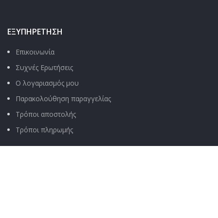
ΕΞΥΠΗΡΈΤΗΣΗ
Επικοινωνία
Συχνές Ερωτήσεις
Ο λογαριασμός μου
Παρακολούθηση παραγγελίας
Τρόποι αποστολής
Τρόποι πληρωμής
ΧΡΉΣΙΜΑ
Όροι & Προϋποθέσεις
Πολιτική Απορρήτου
Αποποίηση Ευθύνης