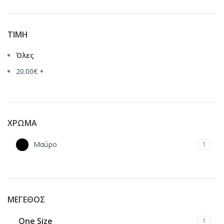
ΤΙΜΉ
Όλες
20.00
€
+
ΧΡΏΜΑ
Μαύρο
1
ΜΈΓΕΘΟΣ
One Size
1