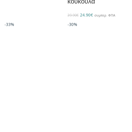
κουκούλα
24.90
€
39.90
€
συμπερ. ΦΠΑ
-33%
-30%