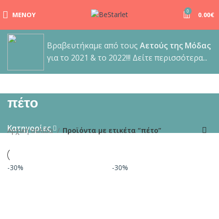
0
ΜΕΝΟΎ
0.00
€
Βραβευτήκαμε από τους
Αετούς της Μόδας
για το 2021 & το 2022!!! Δείτε περισσότερα...
πέτο
Κατηγορίες
Αρχική σελίδα
Προϊόντα με ετικέτα “πέτο”
-30%
-30%