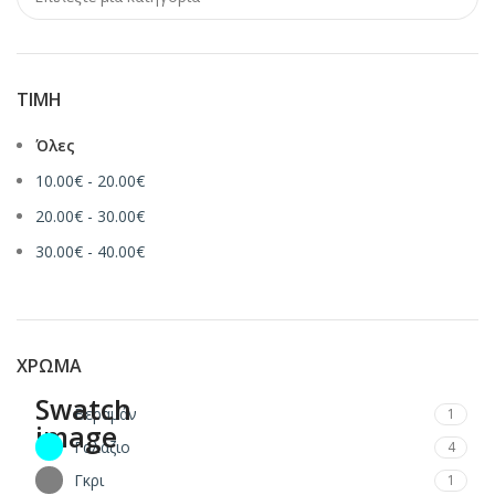
ΤΙΜΉ
Όλες
10.00
€
-
20.00
€
20.00
€
-
30.00
€
30.00
€
-
40.00
€
ΧΡΏΜΑ
Βεραμάν
1
Γαλάζιο
4
Γκρι
1