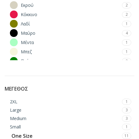
Εκρού
2
Κόκκινο
2
Λαδί
1
Μαύρο
4
Μέντα
1
Μπεζ
1
Πράσινο
2
Ροζ
1
ΜΈΓΕΘΟΣ
2XL
1
Large
3
Medium
3
Small
1
One Size
11