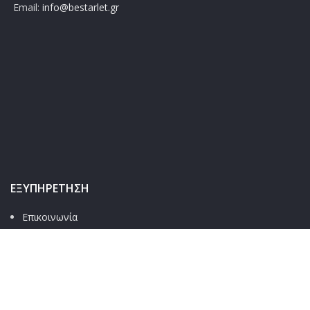
Email:
info@bestarlet.gr
ΕΞΥΠΗΡΈΤΗΣΗ
Επικοινωνία
Συχνές Ερωτήσεις
Ο λογαριασμός μου
Παρακολούθηση παραγγελίας
Τρόποι αποστολής