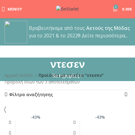
0
ΜΕΝΟΎ
0.00
€
Βραβευτήκαμε από τους
Αετούς της Μόδας
για το 2021 & το 2022!!! Δείτε περισσότερα...
ντεσεν
Αρχική σελίδα
Προϊόντα με ετικέτα “ντεσεν”
Κατηγορίες
Προβολή όλων των 3 αποτελεσμάτων
Φίλτρα αναζήτησης
-43%
-43%