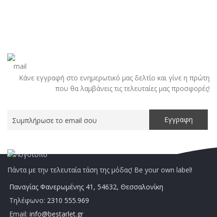
Κάνε εγγραφή στο ενημερωτικό μας δελτίο και γίνε η πρώτη
που θα λαμβάνεις τις τελευταίες μας προσφορές!
Πάντα με την τελευταία τάση της μόδας! Be your own label!
Παναγίας Φανερωμένης 41, 54632, Θεσσαλονίκη
Τηλέφωνο:
2310 555.969
Email:
info@bestarlet.gr