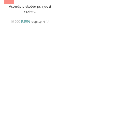
Λεοπάρ μπλούζα με χιαστί
τιράντα
9.90
€
16.90
€
συμπερ. ΦΠΑ