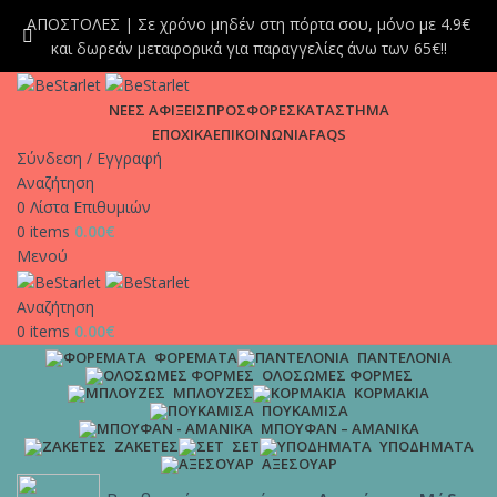
ΑΠΟΣΤΟΛΕΣ | Σε χρόνο μηδέν στη πόρτα σου, μόνο με 4.9€
και δωρεάν μεταφορικά για παραγγελίες άνω των 65€!!
ΝΕΕΣ ΑΦΙΞΕΙΣ
ΠΡΟΣΦΟΡΕΣ
ΚΑΤΑΣΤΗΜΑ
ΕΠΟΧΙΚΑ
ΕΠΙΚΟΙΝΩΝΙΑ
FAQS
Σύνδεση / Εγγραφή
Αναζήτηση
0
Λίστα Επιθυμιών
0
items
0.00
€
Μενού
Αναζήτηση
0
items
0.00
€
ΦΟΡΈΜΑΤΑ
ΠΑΝΤΕΛΌΝΙΑ
ΟΛΌΣΩΜΕΣ ΦΌΡΜΕΣ
ΜΠΛΟΎΖΕΣ
ΚΟΡΜΆΚΙΑ
ΠΟΥΚΆΜΙΣΑ
ΜΠΟΥΦΆΝ – ΑΜΆΝΙΚΑ
ΖΑΚΈΤΕΣ
ΣΕΤ
ΥΠΟΔΉΜΑΤΑ
ΑΞΕΣΟΥΆΡ