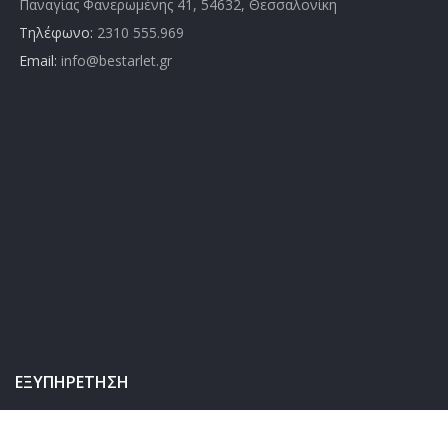
Παναγίας Φανερωμένης 41, 54632, Θεσσαλονίκη
Τηλέφωνο:
2310 555.969
Email:
info@bestarlet.gr
ΕΞΥΠΗΡΈΤΗΣΗ
Επικοινωνία