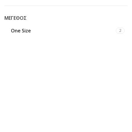
ΜΈΓΕΘΟΣ
One Size
2