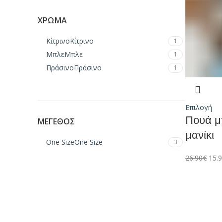
ΧΡΏΜΑ
Κίτρινο
Κίτρινο
1
Μπλε
Μπλε
1
Πράσινο
Πράσινο
1
Επιλογή
Πουά μ
ΜΈΓΕΘΟΣ
μανίκι
One Size
One Size
3
26.90
€
15.