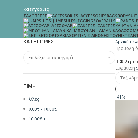
Κατηγορίες
ΣΑΛΟΠΈΤΕΣ
BAGS
BODYSUIT
ACCESSORIES
LEGGINGS
OVERALLS
JUMPSUITS
ΚΑΦΤΆΝΙΑ
ΑΞΕΣΟΥΆΡ
ΖΑΚΈΤΕΣ
ΟΛΌΣΩΜΕ
ΜΠΟΥΦΆΝ – ΑΜΆΝΙΚΑ
ΣΟΡΤΣΆΚΙΑ
ΣΟΥΤΙΈΝ ΣΙΛΙΚΌΝΗΣ
ΤΟΥΝΊΚ
ΤΣΆΝ
ΣΕΤ
ΚΑΤΗΓΟΡΊΕΣ
Αρχική σε
Προβολή ό
Φίλτρα 
Εμφάνιση
ΤΙΜΉ
-41%
Όλες
0.00
€
-
10.00
€
10.00
€
+