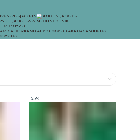
IVE SERIES
JACKETS
JACKETS
R
SUIT JACKETS
SWIMSUITS
TOUNIK
ΜΠΛΟΎΖΕΣ
ΠΡΟΣΦΟΡΈΣ
ΣΑΚΆΚΙΑ
ΣΑΛΟΠΈΤΕΣ
ΠΟΥΚΆΜΙΣΑ
ΦΟΎΣΤΕΣ
-55%