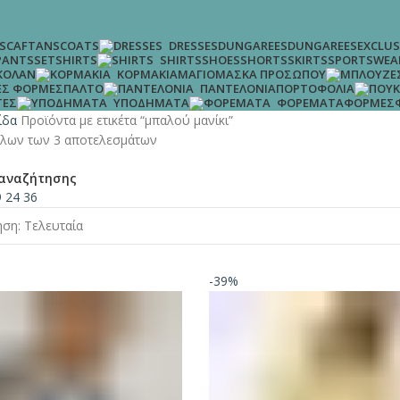
S
CAFTANS
COATS
DUNGAREES
DUNGAREES
EXCLUS
DRESSES
SET
SHIRTS
SHOES
SHORTS
SKIRTS
SPORTSWEA
PANTS
SHIRTS
ΚΟΛΆΝ
ΜΑΓΙΌ
ΜΆΣΚΑ ΠΡΟΣΏΠΟΥ
ΚΟΡΜΆΚΙΑ
Σ ΦΌΡΜΕΣ
ΠΑΛΤΌ
ΠΟΡΤΟΦΌΛΙΑ
ΠΑΝΤΕΛΌΝΙΑ
ΤΕΣ
ΦΌΡΜΕΣ
ΥΠΟΔΉΜΑΤΑ
ΦΟΡΈΜΑΤΑ
λίδα
Προϊόντα με ετικέτα “μπαλού μανίκι”
λων των 3 αποτελεσμάτων
αναζήτησης
9
24
36
-39%