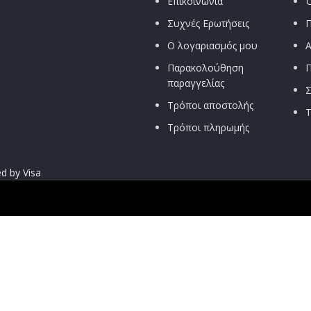
Επικοινωνία
Ό
Συχνές Ερωτήσεις
Π
Ο λογαριασμός μου
Α
Παρακολούθηση
Π
παραγγελίας
Σ
Τρόποι αποστολής
Τ
Τρόποι πληρωμής
μηδέν στη πόρτα σου, μόνο με 4.9€ και δωρεάν μεταφορικά για παρ