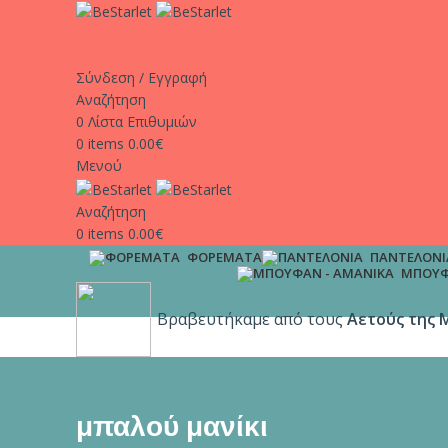
Σύνδεση / Εγγραφή
Αναζήτηση
0
Λίστα Επιθυμιών
0
items
0.00
€
Μενού
Αναζήτηση
0
items
0.00
€
ΦΟΡΈΜΑΤΑ
ΠΑΝΤΕΛΌΝΙ
ΜΠΟΥΦ
Βραβευτήκαμε από τους
Αετούς της 
μπαλού μανίκι