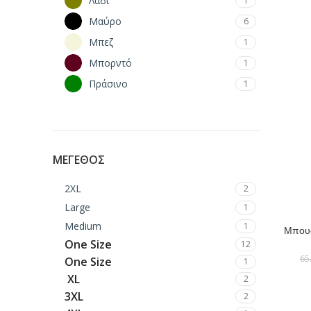
Λαδί
1
Μαύρο
6
Μπεζ
1
Μπορντό
1
Πράσινο
1
ΜΈΓΕΘΟΣ
2XL
2
Large
1
Medium
1
Μπουφ
ΕΠΙΛΟΓΉ
One Size
12
65
One Size
1
XL
2
3XL
2