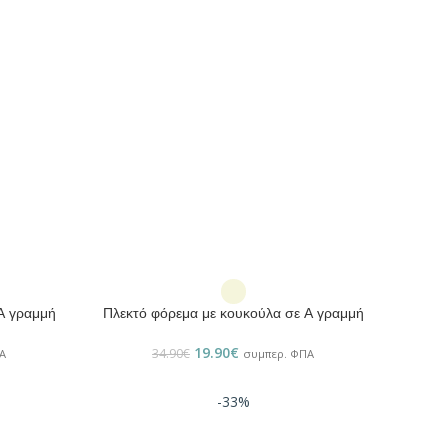
ΕΠΙΛΟΓΉ
Α γραμμή
Πλεκτό φόρεμα με κουκούλα σε Α γραμμή
19.90
€
34.90
€
Α
συμπερ. ΦΠΑ
-33%