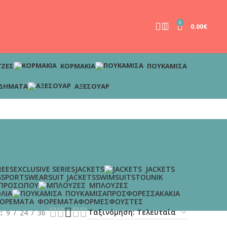
0
0.00
€
ΖΕΣ
ΚΟΡΜΆΚΙΑ
ΠΟΥΚΆΜΙΣΑ
ΔΉΜΑΤΑ
ΑΞΕΣΟΥΆΡ
EES
EXCLUSIVE SERIES
JACKETS
JACKETS
S
SPORTSWEAR
SUIT JACKETS
SWIMSUITS
TOUNIK
 ΠΡΟΣΏΠΟΥ
ΜΠΛΟΎΖΕΣ
ΛΙΑ
ΠΟΥΚΆΜΙΣΑ
ΠΡΟΣΦΟΡΈΣ
ΣΑΚΆΚΙΑ
ΦΟΡΈΜΑΤΑ
ΦΌΡΜΕΣ
ΦΟΎΣΤΕΣ
η
9
24
36