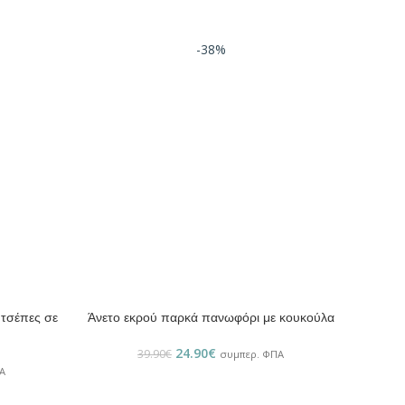
-38%
 τσέπες σε
Άνετο εκρού παρκά πανωφόρι με κουκούλα
ΕΠΙΛΟΓΉ
24.90
€
39.90
€
συμπερ. ΦΠΑ
Α