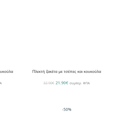
ουκούλα
Πλεκτή ζακέτα με τσέπες και κουκούλα
ΕΠΙΛΟΓΉ
21.90
€
32.90
€
Α
συμπερ. ΦΠΑ
-50%