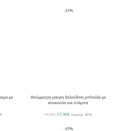
-33%
ρεμα με
Ασύμμετρη μαύρη βελούδινη μπλούζα με
ΕΠΙΛΟΓΉ
κουκούλα και στάμπα
17.90
€
26.90
€
Α
συμπερ. ΦΠΑ
-43%