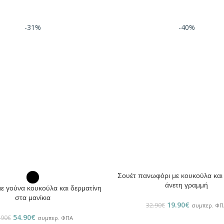
-31%
-40%
Σουέτ πανωφόρι με κουκούλα και
ΕΠΙΛΟΓΉ
άνετη γραμμή
 γούνα κουκούλα και δερματίνη
στα μανίκια
19.90
€
32.90
€
συμπερ. ΦΠ
54.90
€
.90
€
συμπερ. ΦΠΑ