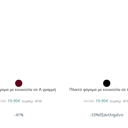
ΕΠΙΛΟΓΉ
ρεμα με κουκούλα σε Α γραμμή
Πλεκτό φόρεμα με κουκούλα σε 
19.90
€
19.90
€
.90
€
34.90
€
συμπερ. ΦΠΑ
συμπερ. ΦΠ
-41%
-33%
Εξαντλημένο