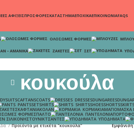
ωρεάν μεταφορικά για παραγγελίες άνω των 65€!!
ΕΕΣ ΑΦΙΞΕΙΣ
ΠΡΟΣΦΟΡΕΣ
ΚΑΤΑΣΤΗΜΑ
ΕΠΟΧΙΚΑ
ΕΠΙΚΟΙΝΩΝΙΑ
FAQS
Α
ΟΛΌΣΩΜΕΣ ΦΌΡΜΕΣ
ΜΠΛΟΎ
ΆΝ – ΑΜΆΝΙΚΑ
ΖΑΚΈΤΕΣ
ΣΕΤ
ΥΠΟ
κουκούλα
DYSUITS
CAFTANS
COATS
DRESSES
DUNGAREES
DUNGAR
PANTS
SET
SHIRTS
SHIRTS
SHOES
SHORTS
SKIRT
ΖΑΚΈΤΕΣ
ΚΑΦΤΆΝΙΑ
ΚΟΛΆΝ
ΚΟΡΜΆΚΙΑ
ΜΑΓΙΌ
ΜΆΣΚΑ
ΌΣΩΜΕΣ ΦΌΡΜΕΣ
ΠΑΛΤΌ
ΠΑΝΤΕΛΌΝΙΑ
ΠΟΡΤΟΦΌ
ΈΝ ΣΙΛΙΚΌΝΗΣ
ΤΟΥΝΊΚ
ΤΣΆΝΤΕΣ
ΥΠΟΔΉΜΑΤΑ
λίδα
Προϊόντα με ετικέτα “κουκούλα”
Εμφάνισ