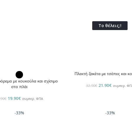
Το θέλεις;!
Πλεκτή ζακέτα με τσέπες και κ
ΕΠΙΛΟΓΉ
ρεμα με κουκούλα και σχίσιμο
21.90
€
32.90
€
συμπερ. ΦΠ
στο πλάι
19.90
€
.90
€
συμπερ. ΦΠΑ
-33%
-33%