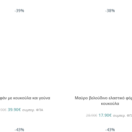
-39%
-38%
άν με κουκούλα και γούνα
Μαύρο βελούδινο ελαστικό φό
ΕΠΙΛΟΓΉ
κουκούλα
39.90
€
.90
€
συμπερ. ΦΠΑ
17.90
€
28.90
€
συμπερ. ΦΠ
-43%
-43%