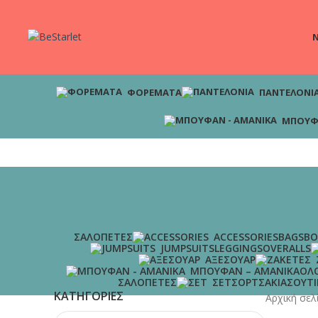
ΑΠΟΣΤΟΛΕΣ | Σε χρόνο μηδέν στη πόρτα σου, μόνο με 4.9€ και δ
Ν
ΦΟΡΈΜΑΤΑ
ΠΑΝΤΕΛΌΝΙ
ΜΠΟΥΦ
ΣΑΛΟΠΈΤΕΣ
ACCESSORIES
BAGS
BO
JUMPSUITS
LEGGINGS
OVERALLS
ΑΞΕΣΟΥΆΡ
ΜΠΟΥΦΆΝ – ΑΜΆΝΙΚΑ
ΟΛ
ΣΑΛΟΠΈΤΕΣ
ΣΕΤ
ΣΟΡΤΣΆΚΙΑ
ΣΟΥΤΙ
ΚΑΤΗΓΟΡΊΕΣ
Αρχική σε