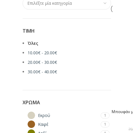
ΤΙΜΉ
Όλες
10.00
€
-
20.00
€
20.00
€
-
30.00
€
30.00
€
-
40.00
€
ΧΡΏΜΑ
ΕΠΙΛΟΓΉ
Μπουφάν με
Εκρού
1
Καφέ
1
79