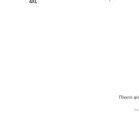
4XL
1
ΕΠΙΛΟΓΉ
Πλεκτό φό
34