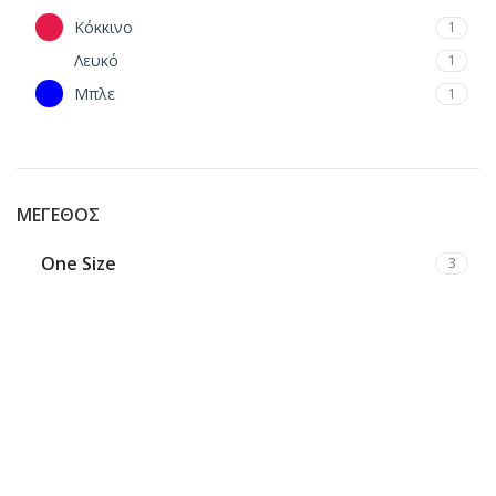
Κόκκινο
1
Λευκό
1
Μπλε
1
ΜΈΓΕΘΟΣ
One Size
3