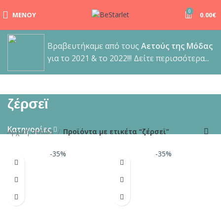
0
ΜΕΝΟΎ
0.00
€
Βραβευτήκαμε από τους
Αετούς της Μόδας
για το 2021 & το 2022!!! Δείτε περισσότερα...
ζέρσεϊ
Κατηγορίες
Αρχική σελίδα
Προϊόντα με ετικέτα “ζέρσεϊ”
-35%
-35%