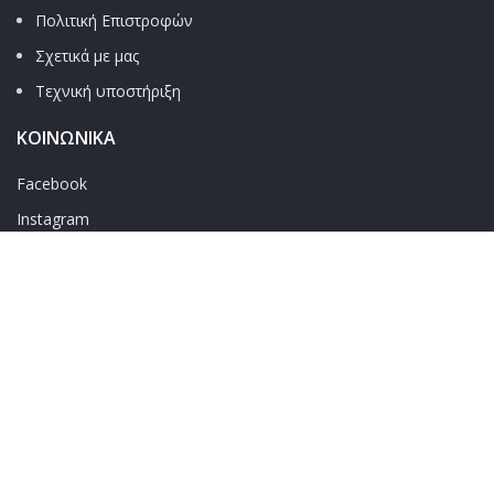
Πολιτική Επιστροφών
Σχετικά με μας
Τεχνική υποστήριξη
ΚΟΙΝΩΝΙΚΑ
Facebook
Instagram
Blog
BESTARLET
2026 - ΣΧΕΔΙΑΣΜΟΣ & ΑΝΑΠΤΥΞΗ
Γιάννης Φτάρας
.
ΑΠΟΣΤΟΛΕΣ | Σε χρόνο μηδέν στη πόρτα σου, μόνο με 4.9€
και δωρεάν μεταφορικά για παραγγελίες άνω των 65€!!