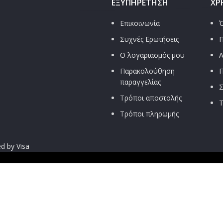
ΕΞΥΠΗΡΈΤΗΣΗ
ΧΡ
Επικοινωνία
Ό
Συχνές Ερωτήσεις
Π
Ο λογαριασμός μου
Α
Παρακολούθηση
Π
παραγγελίας
Σ
Τρόποι αποστολής
Τ
Τρόποι πληρωμής
μηδέν στη πόρτα σου, μόνο με 4.9€ και δωρεάν μεταφορικά για παρ