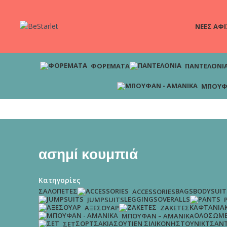
ΝΕΕΣ ΑΦΙ
ΦΟΡΈΜΑΤΑ
ΠΑΝΤΕΛΌΝΙ
ΜΠΟΥΦ
ασημί κουμπιά
Κατηγορίες
ΣΑΛΟΠΈΤΕΣ
BAGS
BODYSUIT
ACCESSORIES
LEGGINGS
OVERALLS
JUMPSUITS
ΚΑΦΤΆΝΙΑ
ΑΞΕΣΟΥΆΡ
ΖΑΚΈΤΕΣ
ΟΛΌΣΩΜΕ
ΜΠΟΥΦΆΝ – ΑΜΆΝΙΚΑ
ΣΟΡΤΣΆΚΙΑ
ΣΟΥΤΙΈΝ ΣΙΛΙΚΌΝΗΣ
ΤΟΥΝΊΚ
ΤΣΆΝ
ΣΕΤ