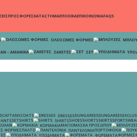
ΞΕΙΣ
ΠΡΟΣΦΟΡΕΣ
ΚΑΤΑΣΤΗΜΑ
ΕΠΟΧΙΚΑ
ΕΠΙΚΟΙΝΩΝΙΑ
FAQS
Α
ΟΛΌΣΩΜΕΣ ΦΌΡΜΕΣ
ΜΠΛΟΎ
ΆΝ – ΑΜΆΝΙΚΑ
ΖΑΚΈΤΕΣ
ΣΕΤ
ΥΠΟ
S
CAFTANS
COATS
DUNGAREES
DUNGAREES
EXCLUS
DRESSES
SET
SHIRTS
SHOES
SHORTS
SKIRTS
SPORTSWEA
PANTS
SHIRTS
ΚΟΛΆΝ
ΜΑΓΙΌ
ΜΆΣΚΑ ΠΡΟΣΏΠΟΥ
ΚΟΡΜΆΚΙΑ
Σ ΦΌΡΜΕΣ
ΠΑΛΤΌ
ΠΟΡΤΟΦΌΛΙΑ
ΠΑΝΤΕΛΌΝΙΑ
ΤΕΣ
ΦΌΡΜΕΣ
ΥΠΟΔΉΜΑΤΑ
ΦΟΡΈΜΑΤΑ