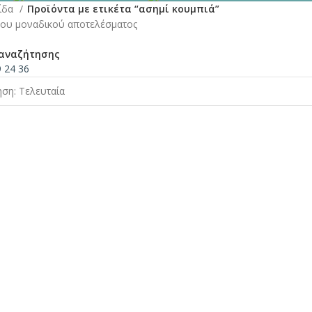
λίδα
Προϊόντα με ετικέτα “ασημί κουμπιά”
του μοναδικού αποτελέσματος
αναζήτησης
9
24
36