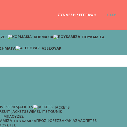
ΣΎΝΔΕΣΗ / ΕΓΓΡΑΦΉ
0.00
€
ΖΕΣ
ΚΟΡΜΆΚΙΑ
ΠΟΥΚΆΜΙΣΑ
ΔΉΜΑΤΑ
ΑΞΕΣΟΥΆΡ
IVE SERIES
JACKETS
JACKETS
R
SUIT JACKETS
SWIMSUITS
TOUNIK
ΜΠΛΟΎΖΕΣ
ΠΡΟΣΦΟΡΈΣ
ΣΑΚΆΚΙΑ
ΣΑΛΟΠΈΤΕΣ
ΠΟΥΚΆΜΙΣΑ
ΦΟΎΣΤΕΣ