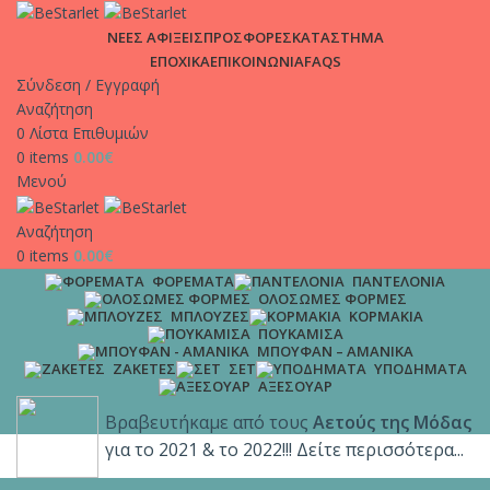
ΑΠΟΣΤΟΛΕΣ | Σε χρόνο μηδέν στη πόρτα σου, μόνο με 4.9€
ΝΕΕΣ ΑΦΙΞΕΙΣ
ΠΡΟΣΦΟΡΕΣ
ΚΑΤΑΣΤΗΜΑ
και δωρεάν μεταφορικά για παραγγελίες άνω των 65€!!
ΕΠΟΧΙΚΑ
ΕΠΙΚΟΙΝΩΝΙΑ
FAQS
Σύνδεση / Εγγραφή
Αναζήτηση
0
Λίστα Επιθυμιών
0
items
0.00
€
Μενού
Αναζήτηση
0
items
0.00
€
ΦΟΡΈΜΑΤΑ
ΠΑΝΤΕΛΌΝΙΑ
ΟΛΌΣΩΜΕΣ ΦΌΡΜΕΣ
ΜΠΛΟΎΖΕΣ
ΚΟΡΜΆΚΙΑ
ΠΟΥΚΆΜΙΣΑ
ΜΠΟΥΦΆΝ – ΑΜΆΝΙΚΑ
ΖΑΚΈΤΕΣ
ΣΕΤ
ΥΠΟΔΉΜΑΤΑ
ΑΞΕΣΟΥΆΡ
Βραβευτήκαμε από τους
Αετούς της Μόδας
για το 2021 & το 2022!!! Δείτε περισσότερα...