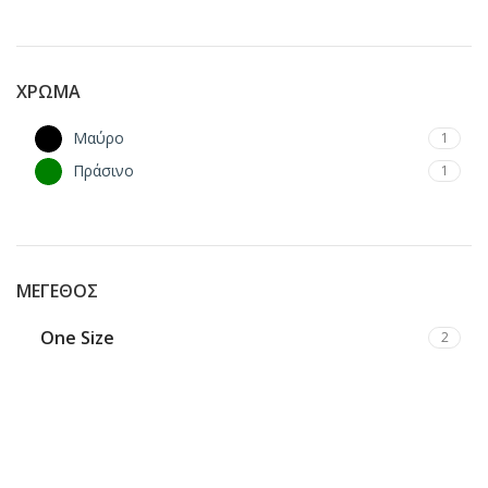
ΧΡΏΜΑ
Μαύρο
1
Πράσινο
1
ΜΈΓΕΘΟΣ
One Size
2