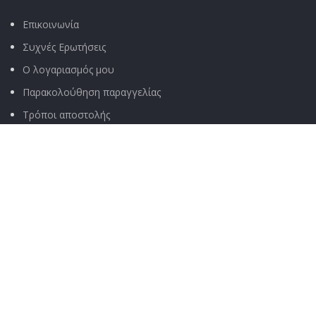
Επικοινωνία
Συχνές Ερωτήσεις
Ο λογαριασμός μου
Παρακολούθηση παραγγελίας
Τρόποι αποστολής
Τρόποι πληρωμής
ΧΡΉΣΙΜΑ
Όροι & Προϋποθέσεις
Πολιτική Απορρήτου
Αποποίηση Ευθύνης
Πολιτική Επιστροφών
Σχετικά με μας