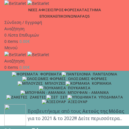
ΑΠΟΣΤΟΛΕΣ | Σε χρόνο μηδέν στη πόρτα σου, μόνο με 4.9€
ΝΕΕΣ ΑΦΙΞΕΙΣ
ΠΡΟΣΦΟΡΕΣ
ΚΑΤΑΣΤΗΜΑ
και δωρεάν μεταφορικά για παραγγελίες άνω των 65€!!
ΕΠΟΧΙΚΑ
ΕΠΙΚΟΙΝΩΝΙΑ
FAQS
Σύνδεση / Εγγραφή
Αναζήτηση
0
Λίστα Επιθυμιών
0
items
0.00
€
Μενού
Αναζήτηση
0
items
0.00
€
ΦΟΡΈΜΑΤΑ
ΠΑΝΤΕΛΌΝΙΑ
ΟΛΌΣΩΜΕΣ ΦΌΡΜΕΣ
ΜΠΛΟΎΖΕΣ
ΚΟΡΜΆΚΙΑ
ΠΟΥΚΆΜΙΣΑ
ΜΠΟΥΦΆΝ – ΑΜΆΝΙΚΑ
ΖΑΚΈΤΕΣ
ΣΕΤ
ΥΠΟΔΉΜΑΤΑ
ΑΞΕΣΟΥΆΡ
Βραβευτήκαμε από τους
Αετούς της Μόδας
για το 2021 & το 2022!!! Δείτε περισσότερα...