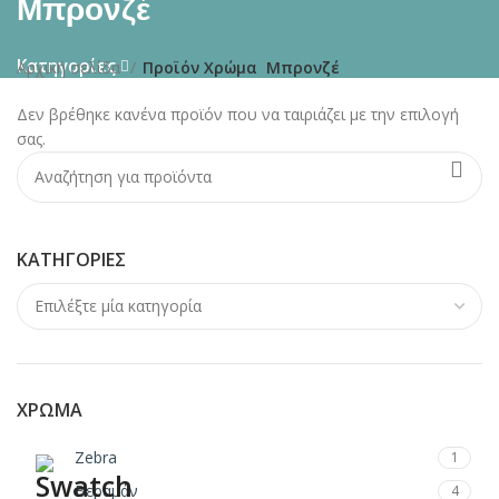
Μπρονζέ
Κατηγορίες
Αρχική σελίδα
Προϊόν Χρώμα
Μπρονζέ
Δεν βρέθηκε κανένα προϊόν που να ταιριάζει με την επιλογή
σας.
ΚΑΤΗΓΟΡΊΕΣ
ΧΡΏΜΑ
Zebra
1
Βεραμάν
4