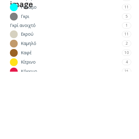
Γαλάζιο
11
Γκρι
5
Γκρί ανοιχτό
1
Εκρού
11
Καμηλό
2
Καφέ
10
Κίτρινο
4
Κόκκινο
21
Κυπαρισσί
8
Λαδί
7
Λεοπάρ
1
Λευκό
17
λευκό - πράσινο
1
Λιλά
6
Ματζέντα
1