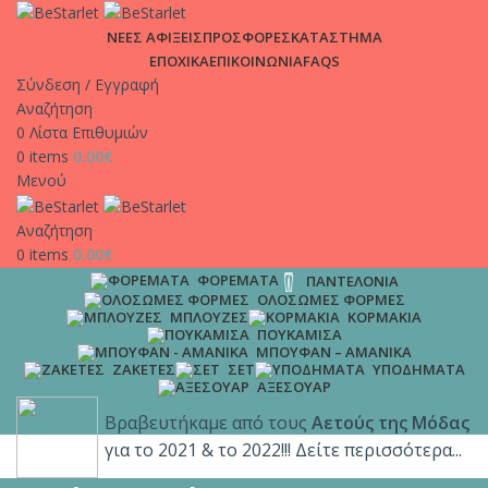
ΑΠΟΣΤΟΛΕΣ | Σε χρόνο μηδέν στη πόρτα σου, μόνο με 4.9€
ΝΕΕΣ ΑΦΙΞΕΙΣ
ΠΡΟΣΦΟΡΕΣ
ΚΑΤΑΣΤΗΜΑ
και δωρεάν μεταφορικά για παραγγελίες άνω των 65€!!
ΕΠΟΧΙΚΑ
ΕΠΙΚΟΙΝΩΝΙΑ
FAQS
Σύνδεση / Εγγραφή
Αναζήτηση
0
Λίστα Επιθυμιών
0
items
0.00
€
Μενού
Αναζήτηση
0
items
0.00
€
ΦΟΡΈΜΑΤΑ
ΠΑΝΤΕΛΌΝΙΑ
ΟΛΌΣΩΜΕΣ ΦΌΡΜΕΣ
ΜΠΛΟΎΖΕΣ
ΚΟΡΜΆΚΙΑ
ΠΟΥΚΆΜΙΣΑ
ΜΠΟΥΦΆΝ – ΑΜΆΝΙΚΑ
ΖΑΚΈΤΕΣ
ΣΕΤ
ΥΠΟΔΉΜΑΤΑ
ΑΞΕΣΟΥΆΡ
Βραβευτήκαμε από τους
Αετούς της Μόδας
για το 2021 & το 2022!!! Δείτε περισσότερα...