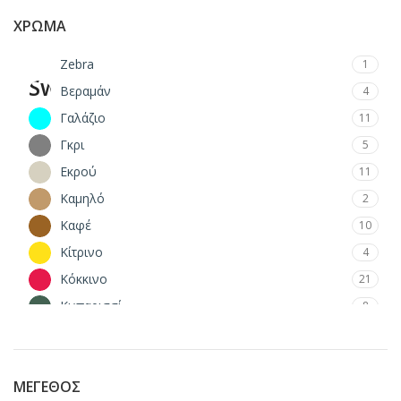
ΧΡΏΜΑ
Zebra
1
Βεραμάν
4
Γαλάζιο
11
Γκρι
5
Εκρού
11
Καμηλό
2
Καφέ
10
Κίτρινο
4
Κόκκινο
21
Κυπαρισσί
8
Λαδί
7
Λεοπάρ
1
Λευκό
17
ΜΈΓΕΘΟΣ