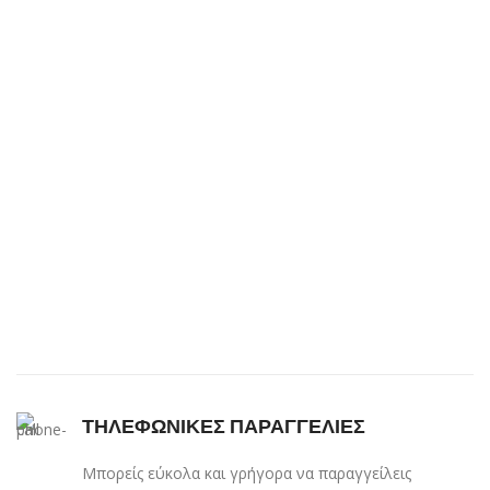
Ροζ
21
Ροζ απαλό
1
Σκούρο γκρί
1
Σκούρο μπλε
2
Σκούρο χρυσό
1
Σομόν
2
Ταμπά
1
Τσιχλόφουσκα
1
Φουξ
16
χακί
1
Χρυσό
2
ΤΗΛΕΦΩΝΙΚΕΣ ΠΑΡΑΓΓΕΛΙΕΣ
Μπορείς εύκολα και γρήγορα να παραγγείλεις