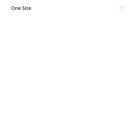
λευκό - πράσινο
1
One Size
1
Λιλά
6
Ματζέντα
1
Μαύρο
93
Μαύρο/λευκό
1
Μαύρο/μπεζ
1
Μέντα
2
Μουσταρδί
1
Μπεζ
23
Μπλε
32
Μπορντό
7
Μωβ
3
πετρόλ
7
Πορτοκαλί
1
Πράσινο
26