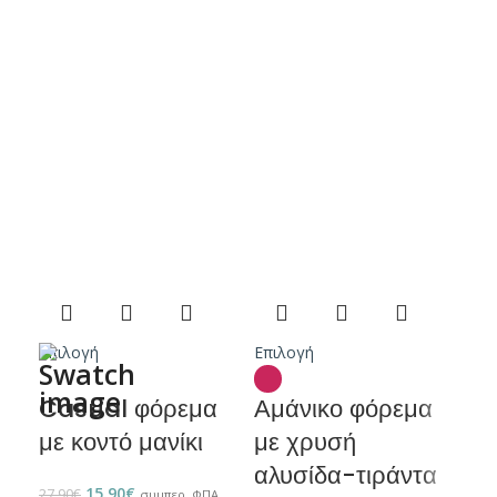
Επι
Αμ
με
αλ
29.9
Επιλογή
Επιλογή
Casual φόρεμα
Αμάνικο φόρεμα
με κοντό μανίκι
με χρυσή
αλυσίδα-τιράντα
15.90
€
27.90
€
συμπερ. ΦΠΑ