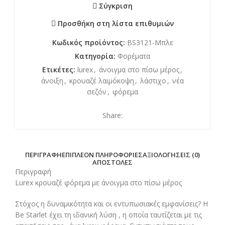
Σύγκριση
Προσθήκη στη λίστα επιθυμιών
Κωδικός προϊόντος:
BS3121-Μπλε
Κατηγορία:
Φορέματα
Ετικέτες:
lurex
,
άνοιγμα στο πίσω μέρος
,
άνοιξη
,
κρουαζέ λαιμόκοψη
,
λάστιχο
,
νέα
σεζόν
,
φόρεμα
Share:
ΠΕΡΙΓΡΑΦΉ
ΕΠΙΠΛΈΟΝ ΠΛΗΡΟΦΟΡΊΕΣ
ΑΞΙΟΛΟΓΉΣΕΙΣ (0)
ΑΠΟΣΤΟΛΈΣ
Περιγραφή
Lurex κρουαζέ φόρεμα με άνοιγμα στο πίσω μέρος
Στόχος η δυναμικότητα και οι εντυπωσιακές εμφανίσεις? Η
Be Starlet έχει τη ιδανική λύση , η οποία ταυτίζεται με τις