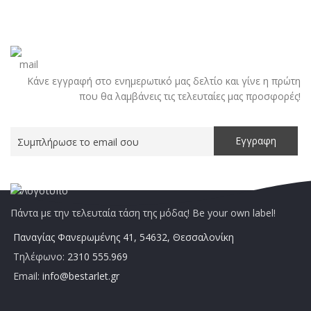
Κάνε εγγραφή στο ενημερωτικό μας δελτίο και γίνε η πρώτη
που θα λαμβάνεις τις τελευταίες μας προσφορές!
Πάντα με την τελευταία τάση της μόδας! Be your own label!
Παναγίας Φανερωμένης 41, 54632, Θεσσαλονίκη
Τηλέφωνο:
2310 555.969
Email:
info@bestarlet.gr