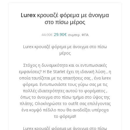
Lurex κρουαζέ φόρεμα με άνοιγμα
στο πίσω μέρος
29.90
€
44.90
€
συμπερ. ΦΠΑ
Lurex κρουαζέ φόρεμα με άνοιγμα στο πίσω
μέρος
Στόχος η δυναμικότητα και οι εντυπωσιακές
εμφανίσεις? Η Be Starlet έχει τη ιδανική λύση , η
οποία ταυτίζεται με τις απαιτήσεις σας , ένα lurex
φόρεμα. Εντυπωσιάστε τους γύρω σας με τις
πολλές ιδιαιτερότητες αυτού το φορέματος ,
όπως το άνοιγμα στο πίσω τμήμα στο ύψος της
πλάτης. Ολοκληρώστε το outfit σας επιλέγοντας
ένα κομψό πέδιλο που θα αναδείξει υπέροχα
το φόρεμα!!
Lurex κρουαζέ φόρεμα με άνοιγμα στο πίσω