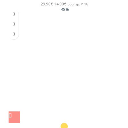
29.90
€
14.90
€
συμπερ. ΦΠΑ
-48%