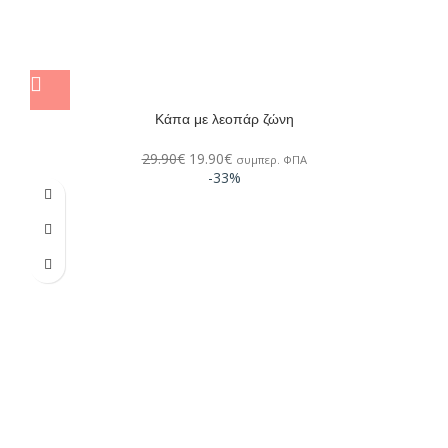
Κάπα με λεοπάρ ζώνη
29.90
€
19.90
€
συμπερ. ΦΠΑ
-33%