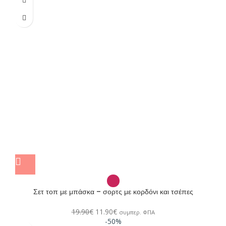
Σετ τοπ με μπάσκα – σορτς με κορδόνι και τσέπες
19.90
€
11.90
€
συμπερ. ΦΠΑ
-50%