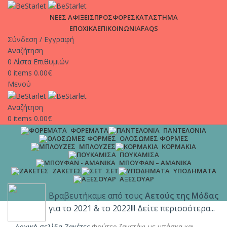
ΑΠΟΣΤΟΛΕΣ | Σε χρόνο μηδέν στη πόρτα σου, μόνο με 4.9€
ΝΕΕΣ ΑΦΙΞΕΙΣ
ΠΡΟΣΦΟΡΕΣ
ΚΑΤΑΣΤΗΜΑ
και δωρεάν μεταφορικά για παραγγελίες άνω των 65€!!
ΕΠΟΧΙΚΑ
ΕΠΙΚΟΙΝΩΝΙΑ
FAQS
Σύνδεση / Εγγραφή
Αναζήτηση
0
Λίστα Επιθυμιών
0
items
0.00
€
Μενού
Αναζήτηση
0
items
0.00
€
ΦΟΡΈΜΑΤΑ
ΠΑΝΤΕΛΌΝΙΑ
ΟΛΌΣΩΜΕΣ ΦΌΡΜΕΣ
ΜΠΛΟΎΖΕΣ
ΚΟΡΜΆΚΙΑ
ΠΟΥΚΆΜΙΣΑ
ΜΠΟΥΦΆΝ – ΑΜΆΝΙΚΑ
ΖΑΚΈΤΕΣ
ΣΕΤ
ΥΠΟΔΉΜΑΤΑ
ΑΞΕΣΟΥΆΡ
Βραβευτήκαμε από τους
Αετούς της Μόδας
για το 2021 & το 2022!!! Δείτε περισσότερα...
Αρχική σελίδα
Ζακέτες
Φούτερ ζακετάκι με μπάσκα και