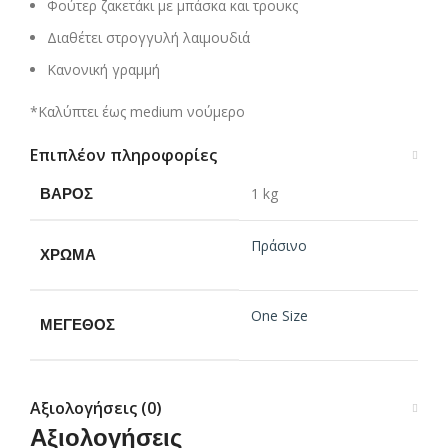
Φούτερ ζακετάκι με μπάσκα και τρουκς
Διαθέτει στρογγυλή λαιμουδιά
Κανονική γραμμή
*Καλύπτει έως medium νούμερο
Επιπλέον πληροφορίες
ΒΆΡΟΣ
1 kg
Πράσινο
ΧΡΏΜΑ
One Size
ΜΈΓΕΘΟΣ
Αξιολογήσεις (0)
Αξιολογήσεις