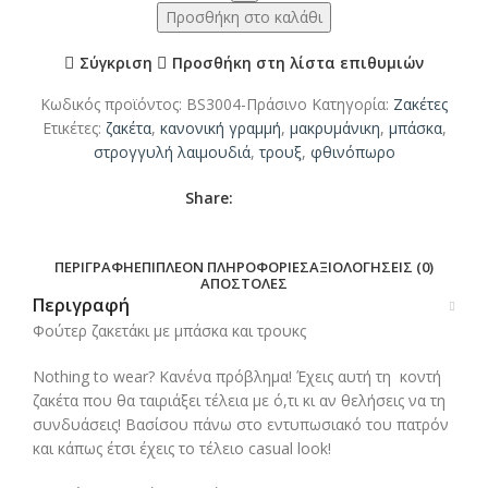
Προσθήκη στο καλάθι
Σύγκριση
Προσθήκη στη λίστα επιθυμιών
Κωδικός προϊόντος:
BS3004-Πράσινο
Κατηγορία:
Ζακέτες
Ετικέτες:
ζακέτα
,
κανονική γραμμή
,
μακρυμάνικη
,
μπάσκα
,
στρογγυλή λαιμουδιά
,
τρουξ
,
φθινόπωρο
Share:
ΠΕΡΙΓΡΑΦΉ
ΕΠΙΠΛΈΟΝ ΠΛΗΡΟΦΟΡΊΕΣ
ΑΞΙΟΛΟΓΉΣΕΙΣ (0)
ΑΠΟΣΤΟΛΈΣ
Περιγραφή
Φούτερ ζακετάκι με μπάσκα και τρουκς
Nothing to wear? Κανένα πρόβλημα! Έχεις αυτή τη κοντή
ζακέτα που θα ταιριάξει τέλεια με ό,τι κι αν θελήσεις να τη
συνδυάσεις! Βασίσου πάνω στο εντυπωσιακό του πατρόν
και κάπως έτσι έχεις το τέλειο casual look!