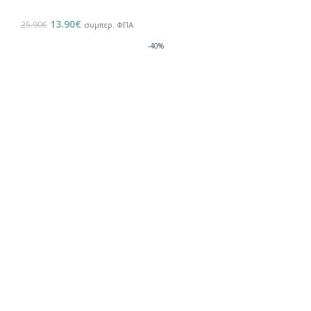
13.90
€
25.90
€
συμπερ. ΦΠΑ
-40%