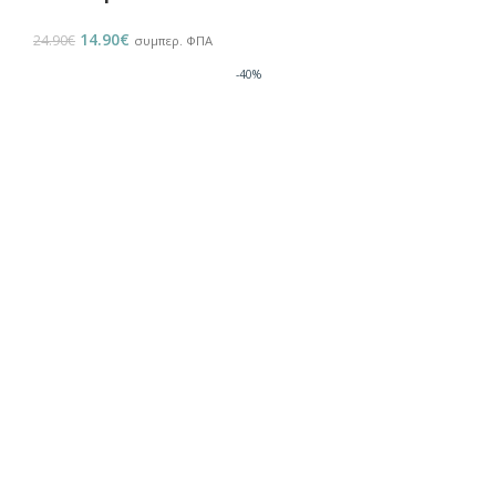
14.90
€
24.90
€
συμπερ. ΦΠΑ
-40%