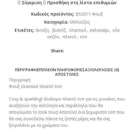
Σύγκριση
Προσθήκη στη λίστα επιθυμιών
Κωδικός προϊόντος:
BS3211-Φουξ
Κατηγορία:
Μπλούζες
Ετικέτες:
άνοιξη
,
βισκόζ
,
ελαστικό
,
καλοκαίρι
,
νέα
σεζόν
,
πλεκτό
,
τοπ
Share:
ΠΕΡΙΓΡΑΦΉ
ΕΠΙΠΛΈΟΝ ΠΛΗΡΟΦΟΡΊΕΣ
ΑΞΙΟΛΟΓΉΣΕΙΣ (0)
ΑΠΟΣΤΟΛΈΣ
Περιγραφή
Φουξ ελαστικό πλεκτό τοπ
Cosy & sparkling! Ιδιαίτερο πλεκτό τοπ για τις γυναίκες που
αναζητούν την απλότητα και παράλληλα που θα
απογειώσει το look τους! Αποτελεί ένα ξεχωριστό τοπ που
θα σας συνοδεύει πάντα τις ζεστές μέρες και θα σας
ξετρελάνει με τα χρώματα του.