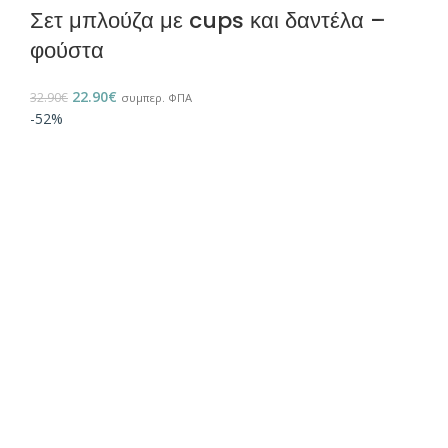
Σετ μπλούζα με cups και δαντέλα –
φούστα
22.90
€
32.90
€
συμπερ. ΦΠΑ
-52%