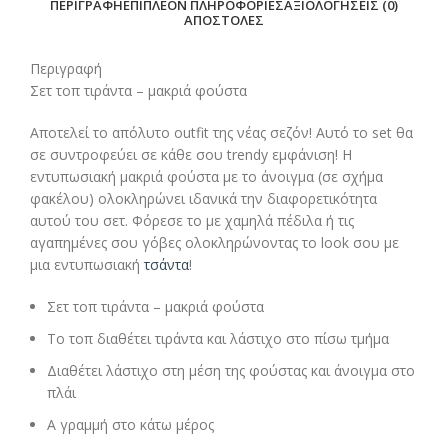
ΠΕΡΙΓΡΑΦΉ
ΕΠΙΠΛΈΟΝ ΠΛΗΡΟΦΟΡΊΕΣ
ΑΞΙΟΛΟΓΉΣΕΙΣ (0)
ΑΠΟΣΤΟΛΈΣ
Περιγραφή
Σετ τοπ τιράντα – μακριά φούστα
Αποτελεί το απόλυτο outfit της νέας σεζόν! Αυτό το set θα
σε συντροφεύει σε κάθε σου trendy εμφάνιση! Η
εντυπωσιακή μακριά φούστα με το άνοιγμα (σε σχήμα
φακέλου) ολοκληρώνει ιδανικά την διαφορετικότητα
αυτού του σετ. Φόρεσε το με χαμηλά πέδιλα ή τις
αγαπημένες σου γόβες ολοκληρώνοντας το look σου με
μια εντυπωσιακή
τσάντα
!
Σετ τοπ τιράντα – μακριά φούστα
Το τοπ διαθέτει τιράντα και λάστιχο στο πίσω τμήμα
Διαθέτει λάστιχο στη μέση της φούστας και άνοιγμα στο
πλάι
Α γραμμή στο κάτω μέρος