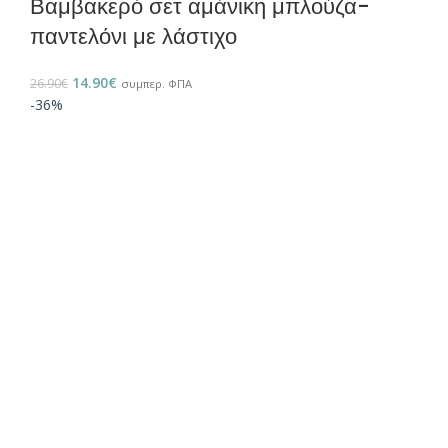
Βαμβακερό σετ αμάνικη μπλούζα-
παντελόνι με λάστιχο
14.90
€
26.90
€
συμπερ. ΦΠΑ
-36%