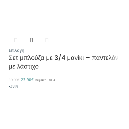
Επιλογή
Σετ μπλούζα με 3/4 μανίκι – παντελόνι
με λάστιχο
23.90
€
39.90
€
συμπερ. ΦΠΑ
-38%