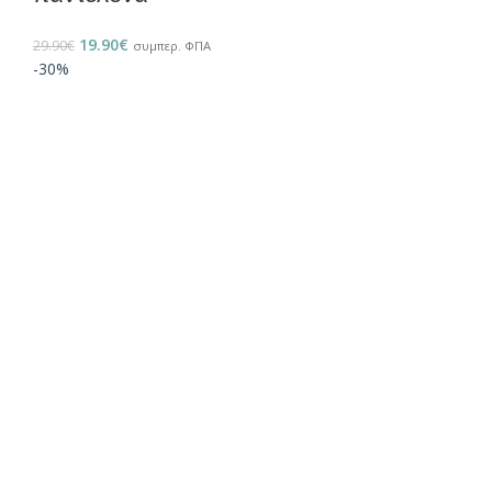
19.90
€
29.90
€
συμπερ. ΦΠΑ
-30%