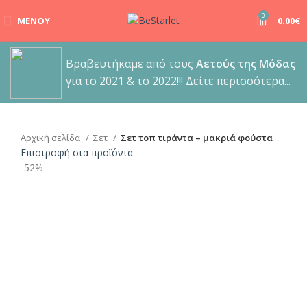
0
ΜΕΝΟΎ
0.00
€
Βραβευτήκαμε από τους
Αετούς της Μόδας
για το 2021 & το 2022!!! Δείτε περισσότερα...
Αρχική σελίδα
Σετ
Σετ τοπ τιράντα – μακριά φούστα
Επιστροφή στα προϊόντα
-52%