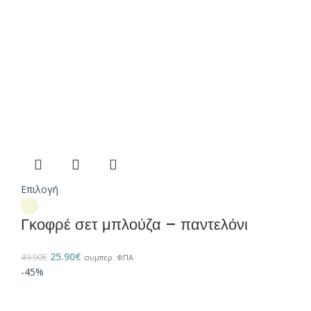
Επιλογή
Γκοφρέ σετ μπλούζα – παντελόνι
25.90
€
49.90
€
συμπερ. ΦΠΑ
-45%