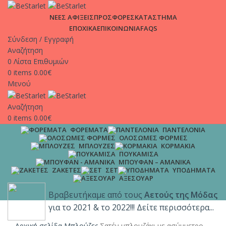
ΑΠΟΣΤΟΛΕΣ | Σε χρόνο μηδέν στη πόρτα σου, μόνο με 4.9€
ΝΕΕΣ ΑΦΙΞΕΙΣ
ΠΡΟΣΦΟΡΕΣ
ΚΑΤΑΣΤΗΜΑ
και δωρεάν μεταφορικά για παραγγελίες άνω των 65€!!
ΕΠΟΧΙΚΑ
ΕΠΙΚΟΙΝΩΝΙΑ
FAQS
Σύνδεση / Εγγραφή
Αναζήτηση
0
Λίστα Επιθυμιών
0
items
0.00
€
Μενού
Αναζήτηση
0
items
0.00
€
ΦΟΡΈΜΑΤΑ
ΠΑΝΤΕΛΌΝΙΑ
ΟΛΌΣΩΜΕΣ ΦΌΡΜΕΣ
ΜΠΛΟΎΖΕΣ
ΚΟΡΜΆΚΙΑ
ΠΟΥΚΆΜΙΣΑ
ΜΠΟΥΦΆΝ – ΑΜΆΝΙΚΑ
ΖΑΚΈΤΕΣ
ΣΕΤ
ΥΠΟΔΉΜΑΤΑ
ΑΞΕΣΟΥΆΡ
Βραβευτήκαμε από τους
Αετούς της Μόδας
για το 2021 & το 2022!!! Δείτε περισσότερα...
Αρχική σελίδα
Μπλούζες
Σατέν μπλουζάκι με ασύμμετρο