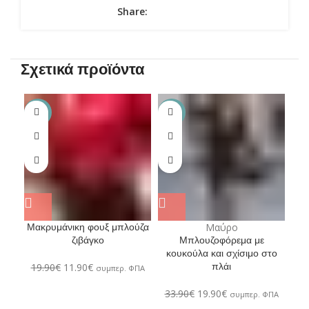
Share:
Σχετικά προϊόντα
-40%
-41%
-4
Μακρυμάνικη φουξ μπλούζα
Μαύρο
ζιβάγκο
Μπλουζοφόρεμα με
Πλ
κουκούλα και σχίσιμο στο
πλάι
19.90
€
11.90
€
συμπερ. ΦΠΑ
26
33.90
€
19.90
€
συμπερ. ΦΠΑ