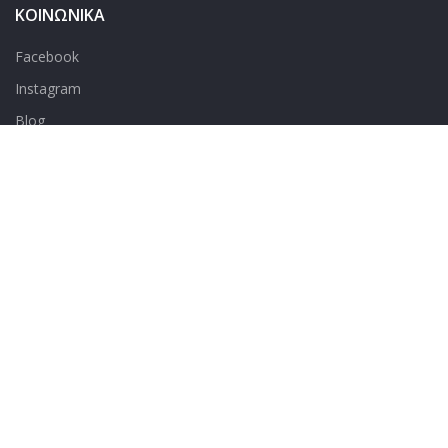
ΚΟΙΝΩΝΙΚΑ
Facebook
Instagram
Blog
BESTARLET
2026 - ΣΧΕΔΙΑΣΜΟΣ & ΑΝΑΠΤΥΞΗ
Γιάννης Φτάρας
.
25.90
€
Σατέν μπλουζάκι με
13.90
€
ασύμμετρο
ΕΠΙΛΈΞΤΕ
συμπερ.
καμπάνα μανίκι
ΦΠΑ