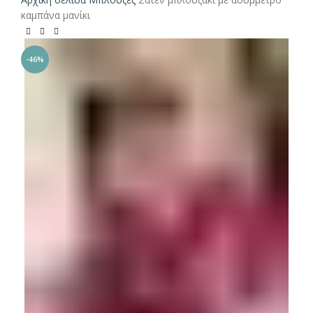
καμπάνα μανίκι
-46%