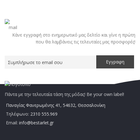
Κάνε εγγραφή στο ενημερωτικό μας δελτίο και γίνε η πρώτη
που θα λαμβάνεις τις τελευταίες μας προσφορές!
Πάντα με την τελευταία τάση της μόδας! Be your own label!
Παναγίας Φανερωμένης 41, 54632, Θεσσαλονίκη
Τηλέφωνο:
2310 555.969
Email:
info@bestarlet.gr