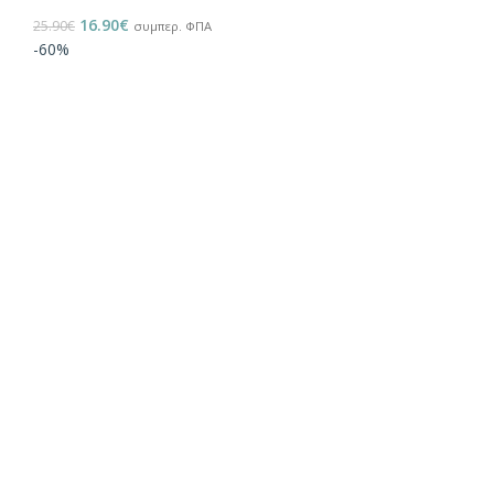
16.90
€
25.90
€
συμπερ. ΦΠΑ
-60%