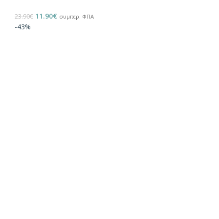
11.90
€
23.90
€
συμπερ. ΦΠΑ
-43%