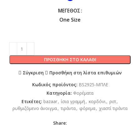
ΜΈΓΕΘΟΣ
One Size
ΠΡΟΣΘΉΚΗ ΣΤΟ ΚΑΛΆΘΙ
Σύγκριση
Προσθήκη στη λίστα επιθυμιών
Κωδικός προϊόντος:
BS2925-ΜΠΛΕ
Κατηγορία:
Φορέματα
Ετικέτες:
bazaar
,
ίσια γραμμή
,
κορδόνι
,
ριπ
,
ρυθμιζόμενο άνοιγμα
,
τιράντα
,
φόρεμα
,
χιαστί τιράντα
Share: