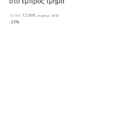
στο εμπρός τμήμα
12.90
€
25.90
€
συμπερ. ΦΠΑ
-33%