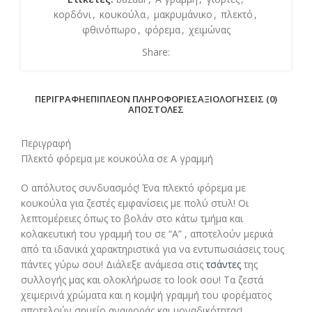
κορδόνι
,
κουκούλα
,
μακρυμάνικο
,
πλεκτό
,
φθινόπωρο
,
φόρεμα
,
χειμώνας
Share:
ΠΕΡΙΓΡΑΦΉ
ΕΠΙΠΛΈΟΝ ΠΛΗΡΟΦΟΡΊΕΣ
ΑΞΙΟΛΟΓΉΣΕΙΣ (0)
ΑΠΟΣΤΟΛΈΣ
Περιγραφή
Πλεκτό φόρεμα με κουκούλα σε Α γραμμή
Ο απόλυτος συνδυασμός! Ένα πλεκτό φόρεμα με
κουκούλα για ζεστές εμφανίσεις με πολύ στυλ! Οι
λεπτομέρειες όπως το βολάν στο κάτω τμήμα και
κολακευτική του γραμμή του σε “Α” , αποτελούν μερικά
από τα ιδανικά χαρακτηριστικά για να εντυπωσιάσεις τους
πάντες γύρω σου! Διάλεξε ανάμεσα στις
τσάντες
της
συλλογής μας και ολοκλήρωσε το look σου! Τα ζεστά
χειμερινά χρώματα και η κομψή γραμμή του φορέματος
αποτελούν σημείο αναφοράς και μοναδικότητας!