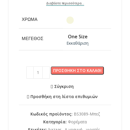
Διαβάστε περισσότερα...
ΧΡΏΜΑ
One Size
ΜΈΓΕΘΟΣ
Εκκαθάριση
ΠΡΟΣΘΉΚΗ ΣΤΟ ΚΑΛΆΘΙ
Σύγκριση
Προσθήκη στη λίστα επιθυμιών
Κωδικός προϊόντος:
BS3089-Μπεζ
Κατηγορία:
Φορέματα
Ετικέτες:
bazaar
,
Α γραμμή
,
γιορτές
,