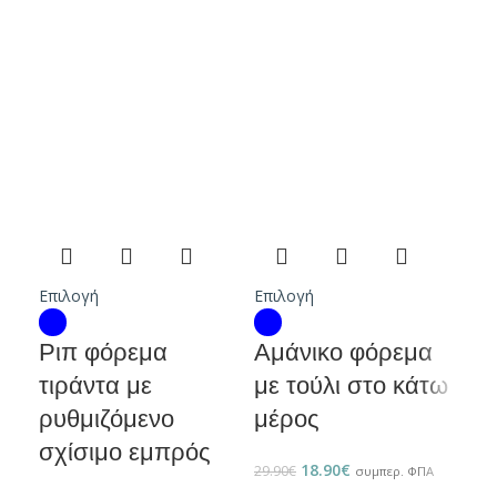
Επι
Αμ
με
μέ
29.9
Επιλογή
Επιλογή
Ριπ φόρεμα
Αμάνικο φόρεμα
τιράντα με
με τούλι στο κάτω
ρυθμιζόμενο
μέρος
σχίσιμο εμπρός
18.90
€
29.90
€
συμπερ. ΦΠΑ