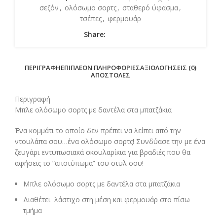
σεζόν
,
ολόσωμο σορτς
,
σταθερό ύφασμα
,
τσέπες
,
φερμουάρ
Share:
ΠΕΡΙΓΡΑΦΉ
ΕΠΙΠΛΈΟΝ ΠΛΗΡΟΦΟΡΊΕΣ
ΑΞΙΟΛΟΓΉΣΕΙΣ (0)
ΑΠΟΣΤΟΛΈΣ
Περιγραφή
Μπλε ολόσωμο σορτς με δαντέλα στα μπατζάκια
Ένα κομμάτι το οποίο δεν πρέπει να λείπει από την
ντουλάπα σου…ένα ολόσωμο σορτς! Συνδύασε την με ένα
ζευγάρι εντυπωσιακά σκουλαρίκια για βραδιές που θα
αφήσεις το “αποτύπωμα” του στυλ σου!
Μπλε ολόσωμο σορτς με δαντέλα στα μπατζάκια
Διαθέτει λάστιχο στη μέση και φερμουάρ στο πίσω
τμήμα