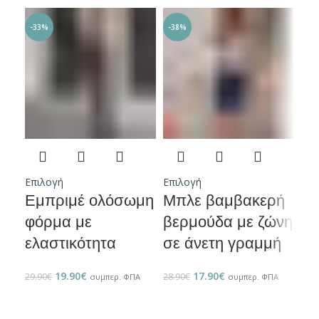
-33%
-38%
-4
ΕΞ
ΛΗ
Επιλογή
Επιλογή
Επι
Εμπριμέ ολόσωμη
Μπλε βαμβακερή
Κό
φόρμα με
βερμούδα με ζώνη
ολ
ελαστικότητα
σε άνετη γραμμή
με
19.90
€
17.90
€
29.90
€
28.90
€
32.9
συμπερ. ΦΠΑ
συμπερ. ΦΠΑ