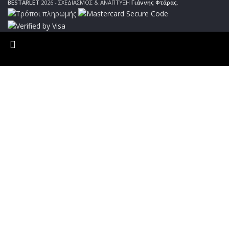
BESTARLET
2026 - ΣΧΕΔΙΑΣΜΟΣ & ΑΝΑΠΤΥΞΗ
Γιάννης Φτάρας
.
ΑΠΟΣΤΟΛΕΣ | Σε χρόνο μηδέν στη πόρτα σου, μόνο με 4.9€
και δωρεάν μεταφορικά για παραγγελίες άνω των 65€!!