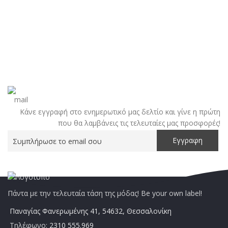
Κάνε εγγραφή στο ενημερωτικό μας δελτίο και γίνε η πρώτη
που θα λαμβάνεις τις τελευταίες μας προσφορές!
Πάντα με την τελευταία τάση της μόδας! Be your own label!
Παναγίας Φανερωμένης 41, 54632, Θεσσαλονίκη
Τηλέφωνο:
2310 555.969