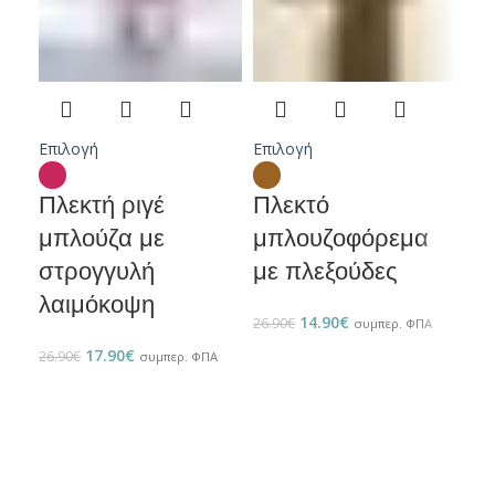
Επιλογή
Επιλογή
Επι
Πλεκτή ριγέ
Πλεκτό
Πλ
μπλούζα με
μπλουζοφόρεμα
μπ
στρογγυλή
με πλεξούδες
με
λαιμόκοψη
14.90
€
26.90
€
26.9
συμπερ. ΦΠΑ
17.90
€
26.90
€
συμπερ. ΦΠΑ