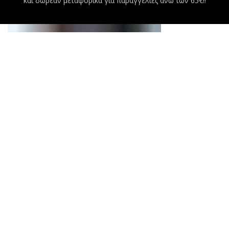
και δωρεάν μεταφορικά για παραγγελίες άνω των 65€!!
Κοντομάνικη βαμβακερή μπλούζα με στάμπα
11.90
€
Επιλέξτε
17.90
€
συμπερ. ΦΠΑ