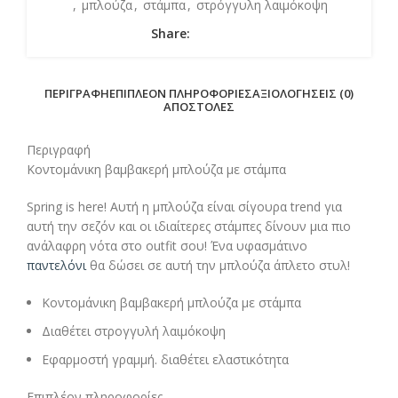
,
μπλούζα
,
στάμπα
,
στρόγγυλη λαιμόκοψη
Share:
ΠΕΡΙΓΡΑΦΉ
ΕΠΙΠΛΈΟΝ ΠΛΗΡΟΦΟΡΊΕΣ
ΑΞΙΟΛΟΓΉΣΕΙΣ (0)
ΑΠΟΣΤΟΛΈΣ
Περιγραφή
Κοντομάνικη βαμβακερή μπλούζα με στάμπα
Spring is here! Αυτή η μπλούζα είναι σίγουρα trend για
αυτή την σεζόν και οι ιδιαίτερες στάμπες δίνουν μια πιο
ανάλαφρη νότα στο outfit σου! Ένα υφασμάτινο
παντελόνι
θα δώσει σε αυτή την μπλούζα άπλετο στυλ!
Κοντομάνικη βαμβακερή μπλούζα με στάμπα
Διαθέτει στρογγυλή λαιμόκοψη
Εφαρμοστή γραμμή. διαθέτει ελαστικότητα
Επιπλέον πληροφορίες