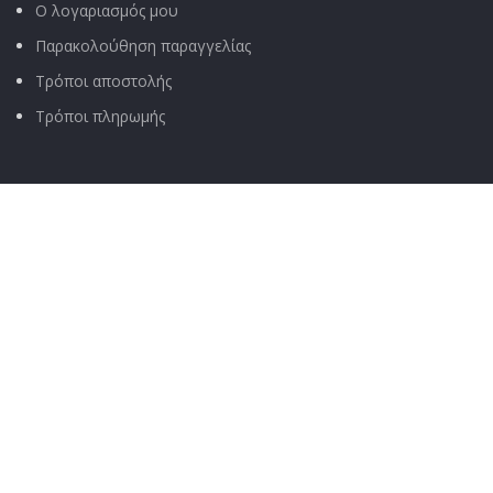
Ο λογαριασμός μου
Παρακολούθηση παραγγελίας
Τρόποι αποστολής
Τρόποι πληρωμής
ΧΡΉΣΙΜΑ
Όροι & Προϋποθέσεις
Πολιτική Απορρήτου
Αποποίηση Ευθύνης
Πολιτική Επιστροφών
Σχετικά με μας
Τεχνική υποστήριξη