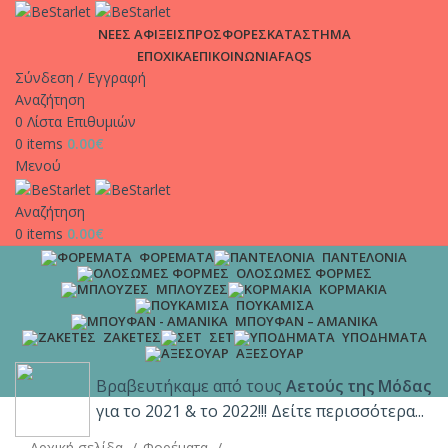
ΑΠΟΣΤΟΛΕΣ | Σε χρόνο μηδέν στη πόρτα σου, μόνο με 4.9€
ΝΕΕΣ ΑΦΙΞΕΙΣ
ΠΡΟΣΦΟΡΕΣ
ΚΑΤΑΣΤΗΜΑ
και δωρεάν μεταφορικά για παραγγελίες άνω των 65€!!
ΕΠΟΧΙΚΑ
ΕΠΙΚΟΙΝΩΝΙΑ
FAQS
Σύνδεση / Εγγραφή
Αναζήτηση
0
Λίστα Επιθυμιών
0
items
0.00
€
Μενού
Αναζήτηση
0
items
0.00
€
ΦΟΡΈΜΑΤΑ
ΠΑΝΤΕΛΌΝΙΑ
ΟΛΌΣΩΜΕΣ ΦΌΡΜΕΣ
ΜΠΛΟΎΖΕΣ
ΚΟΡΜΆΚΙΑ
ΠΟΥΚΆΜΙΣΑ
ΜΠΟΥΦΆΝ – ΑΜΆΝΙΚΑ
ΖΑΚΈΤΕΣ
ΣΕΤ
ΥΠΟΔΉΜΑΤΑ
ΑΞΕΣΟΥΆΡ
Βραβευτήκαμε από τους
Αετούς της Μόδας
για το 2021 & το 2022!!! Δείτε περισσότερα...
Αρχική σελίδα
Φορέματα