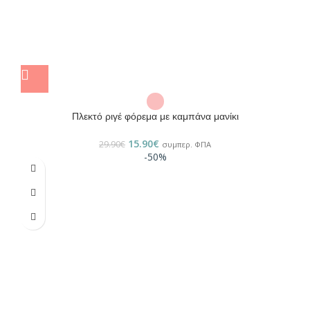
Πλεκτό ριγέ φόρεμα με καμπάνα μανίκι
15.90
€
29.90
€
συμπερ. ΦΠΑ
-50%