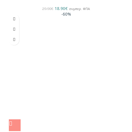
18.90
€
29.90
€
συμπερ. ΦΠΑ
-60%