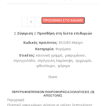
ΠΡΟΣΘΉΚΗ ΣΤΟ ΚΑΛΆΘΙ
Σύγκριση
Προσθήκη στη λίστα επιθυμιών
Κωδικός προϊόντος:
BS3283-Μαύρο
Κατηγορία:
Φορέματα
Ετικέτες:
κανονική γραμμή
,
μακρυμάνικο
,
στρογγυλάδα
,
στρόγγυλη λαιμόκοψη
,
τριχρωμία
,
φθινόπωρο
,
φόρεμα
Share:
ΠΕΡΙΓΡΑΦΉ
ΕΠΙΠΛΈΟΝ ΠΛΗΡΟΦΟΡΊΕΣ
ΑΞΙΟΛΟΓΉΣΕΙΣ (0)
ΑΠΟΣΤΟΛΈΣ
Περιγραφή
Ελαστικό μακρυμάνικο φόρεμα με μαύρες λεπτομέρειες