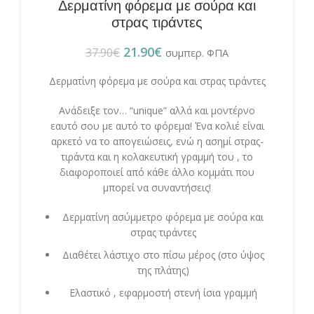
Δερματίνη φόρεμα με σούρα και
στρας τιράντες
21.90
€
37.90
€
συμπερ. ΦΠΑ
Δερματίνη φόρεμα με σούρα και στρας τιράντες
Ανάδειξε τον… “unique” αλλά και μοντέρνο
εαυτό σου με αυτό το φόρεμα! Ένα κολιέ είναι
αρκετό να το απογειώσεις, ενώ η ασημί στρας-
τιράντα και η κολακευτική γραμμή του , το
διαφοροποιεί από κάθε άλλο κομμάτι που
μπορεί να συναντήσεις!
Δερματίνη ασύμμετρο φόρεμα με σούρα και
στρας τιράντες
Διαθέτει λάστιχο στο πίσω μέρος (στο ύψος
της πλάτης)
Ελαστικό , εφαρμοστή στενή ίσια γραμμή