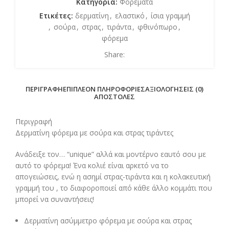
Κατηγορία:
Φορέματα
Ετικέτες:
δερματίνη
,
ελαστικό
,
ίσια γραμμή
,
σούρα
,
στρας
,
τιράντα
,
φθινόπωρο
,
φόρεμα
Share:
ΠΕΡΙΓΡΑΦΉ
ΕΠΙΠΛΈΟΝ ΠΛΗΡΟΦΟΡΊΕΣ
ΑΞΙΟΛΟΓΉΣΕΙΣ (0)
ΑΠΟΣΤΟΛΈΣ
Περιγραφή
Δερματίνη φόρεμα με σούρα και στρας τιράντες
Ανάδειξε τον… “unique” αλλά και μοντέρνο εαυτό σου με
αυτό το φόρεμα! Ένα κολιέ είναι αρκετό να το
απογειώσεις, ενώ η ασημί στρας-τιράντα και η κολακευτική
γραμμή του , το διαφοροποιεί από κάθε άλλο κομμάτι που
μπορεί να συναντήσεις!
Δερματίνη ασύμμετρο φόρεμα με σούρα και στρας