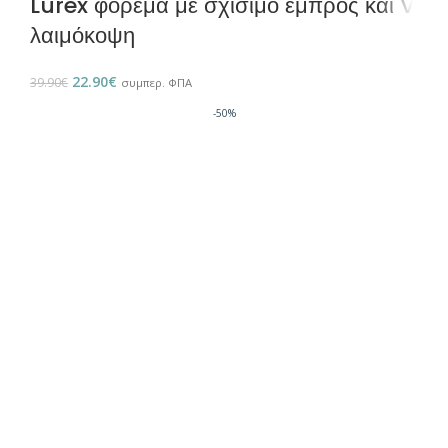
Lurex φόρεμα με σχίσιμο εμπρός και V
λαιμόκοψη
22.90
€
39.90
€
συμπερ. ΦΠΑ
-50%