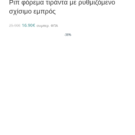
Ριπ φόρεμα τιράντα με ρυθμιζόμενο
σχίσιμο εμπρός
16.90
€
25.90
€
συμπερ. ΦΠΑ
-38%