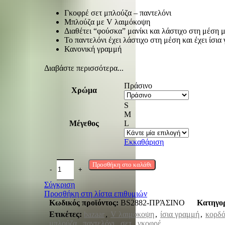
Γκοφρέ σετ μπλούζα – παντελόνι
Μπλούζα με V λαιμόκοψη
Διαθέτει “φούσκα” μανίκι και λάστιχο στη μέση 
Το παντελόνι έχει λάστιχο στη μέση και έχει ίσι
Κανονική γραμμή
Διαβάστε περισσότερα...
Πράσινο
Χρώμα
S
M
Μέγεθος
L
Εκκαθάριση
Προσθήκη στο καλάθι
Σύγκριση
Προσθήκη στη λίστα επιθυμιών
Κωδικός προϊόντος:
BS2882-ΠΡΆΣΙΝΟ
Κατηγορ
Ετικέτες:
bazaar
,
V λαιμόκοψη
,
ίσια γραμμή
,
κορδό
μπλούζα
,
παντελόνι
,
σετ . γκοφρέ