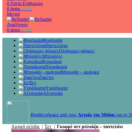
0
Λίστα Επιθυμιών
0
items
0.00
€
Μενού
Αναζήτηση
0
items
0.00
€
Φορέματα
Παντελόνια
Ολόσωμες φόρμες
Μπλούζες
Κορμάκια
Πουκάμισα
Μπουφάν – αμάνικα
Ζακέτες
Σετ
Υποδήματα
Αξεσουάρ
Βραβευτήκαμε από τους
Αετούς της Μόδας
για το 2
Αρχική σελίδα
Σετ
Γκοφρέ σετ μπλούζα – παντελόνι