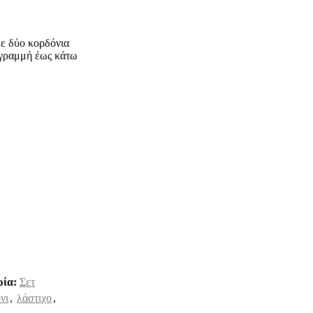
με δύο κορδόνια
α γραμμή έως κάτω
ία:
Σετ
νι
,
λάστιχο
,