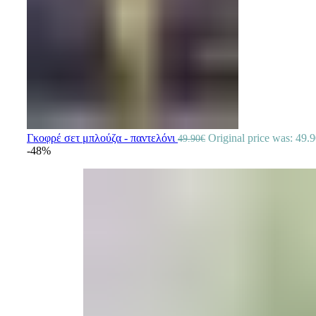
Γκοφρέ σετ μπλούζα - παντελόνι
Original price was: 49.9
49.90
€
-48%