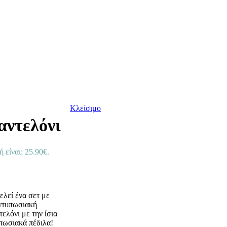
Κλείσιμο
αντελόνι
 είναι: 25.90€.
λεί ένα σετ με
εντυπωσιακή
ελόνι με την ίσια
πωσιακά πέδιλα!