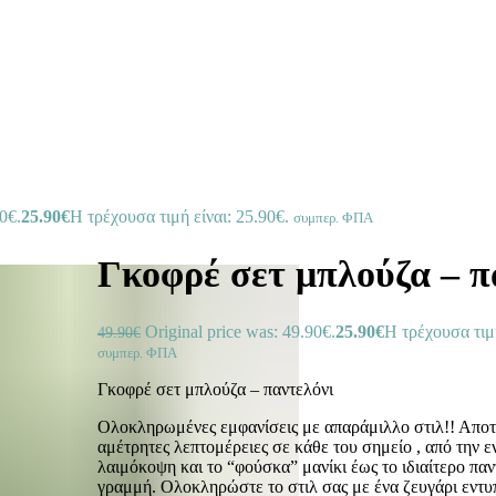
0€.
25.90
€
Η τρέχουσα τιμή είναι: 25.90€.
συμπερ. ΦΠΑ
Γκοφρέ σετ μπλούζα – π
Original price was: 49.90€.
25.90
€
Η τρέχουσα τιμή
49.90
€
συμπερ. ΦΠΑ
Γκοφρέ σετ μπλούζα – παντελόνι
Ολοκληρωμένες εμφανίσεις με απαράμιλλο στιλ!! Αποτε
αμέτρητες λεπτομέρειες σε κάθε του σημείο , από την 
λαιμόκοψη και το “φούσκα” μανίκι έως το ιδιαίτερο παντ
γραμμή. Ολοκληρώστε το στιλ σας με ένα ζευγάρι εντυ