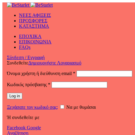
ΝΕΕΣ ΑΦΙΞΕΙΣ
ΠΡΟΣΦΟΡΕΣ
ΚΑΤΑΣΤΗΜΑ
ΕΠΟΧΙΚΑ
ΕΠΙΚΟΙΝΩΝΙΑ
FAQs
Σύνδεση / Εγγραφή
Συνδεθείτε
Δημιουργήστε Λογαριασμό
Όνομα χρήστη ή διεύθυνση email
*
Κωδικός πρόσβασης
*
Log in
Ξεχάσατε τον κωδικό σας;
Να με θυμάσαι
Ή συνδεθείτε με
Facebook
Google
Αναζήτηση