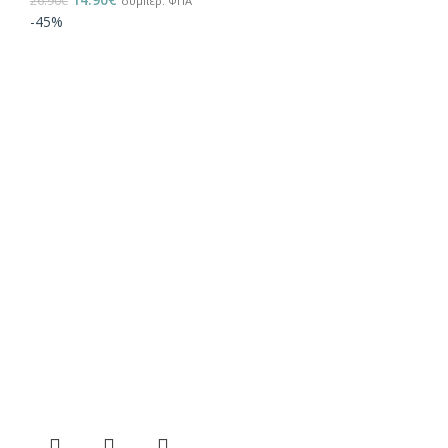
26.90
€
συμπερ. ΦΠΑ
-45%