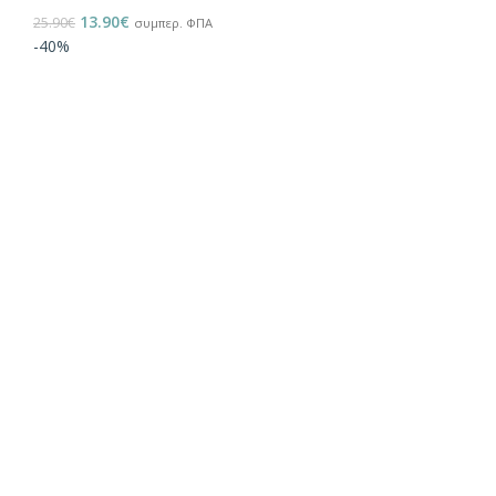
13.90
€
25.90
€
συμπερ. ΦΠΑ
-40%