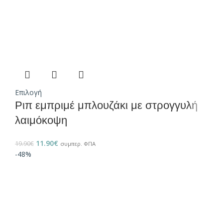
Επιλογή
Ριπ εμπριμέ μπλουζάκι με στρογγυλή
λαιμόκοψη
11.90
€
19.90
€
συμπερ. ΦΠΑ
-48%